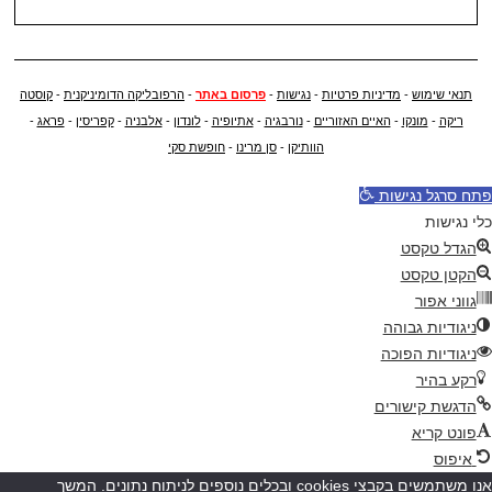
תנאי שימוש
-
מדיניות פרטיות
-
נגישות
-
פרסום באתר
-
הרפובליקה הדומיניקנית
-
קוסטה
ריקה
-
מונקו
-
האיים האזוריים
-
נורבגיה
-
אתיופיה
-
לונדון
-
אלבניה
-
קפריסין
-
פראג
-
הוותיקן
-
סן מרינו
-
חופשת סקי
פתח סרגל נגישות
כלי נגישות
הגדל טקסט
הקטן טקסט
גווני אפור
ניגודיות גבוהה
ניגודיות הפוכה
רקע בהיר
הדגשת קישורים
פונט קריא
איפוס
אנו משתמשים בקבצי cookies ובכלים נוספים לניתוח נתונים. המשך