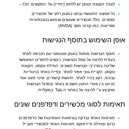
לצורך הקטנת הגופן יש ללחוץ (יחדיו) על המקשים: Ctrl –
כל אמצעי ההנגשה נבחנו במגוון רחב של מכשירים
ומסכים, כולל מכשירים שעושים שימוש בטכנולוגיות
מסייעות, כמו קוראי מסך (NVDA).
אופן השימוש בתוסף הנגישות
תוסף הנגישות מופעל באופן אוטומטי עם הכניסה לאתר.
בעזרת לחיצה על סמל הנגישות, ניגשים לתפריט המאפשר
שליטה במרכיבי הנגישות השונים: הגדלת טקסט, הקטנת
טקסט, הקניית גווני אפור לאתר, צפייה באתר בניגודיות
גבוהה, רקע בהיר לאתר, הדגשת קישורים, שינוי פונט ועוד.
הניווט בין אזורי התוכן השונים באתר ובסרגל הנגישות
מתבצע ע”י לחיצה על כפתור ה-Tab במקלדת.
תאימות לסוגי מכשירים ודפדפנים שונים
תאימות האתר נבדקה בגרסאות האחרונות של הדפדפנים
כרום ומוזילה פיירפוקס. תאימות האתר למכשירי מובייל