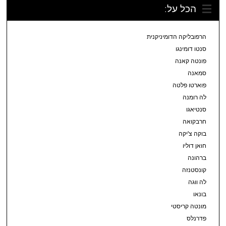
הכל על:
הרפובליקה הדומיניקנית
סנטו דומינגו
פונטה קאנה
סמאנה
פוארטו פלטה
לה רומנה
סנטיאגו
חרבקואה
בוקה צ'יקה
חואן דוליו
ברהונה
קונסטנזה
לה ווגה
בונאו
מונטה קריסטי
פדרנלס