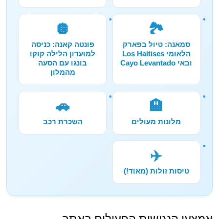
🪩
🏞️
סמאנה: טיול בפארק
פונטה קאנה: כניסה
הלאומי Los Haitises
למועדון הלילה קוקו
ובאי Cayo Levantado
בונגו עם הסעה
מהמלון
🚗
🏨
מלונות מעולים
השכרת רכב
✈️
טיסות זולות (מאוד!)
אמצעי הנגישות הפעילים באתר