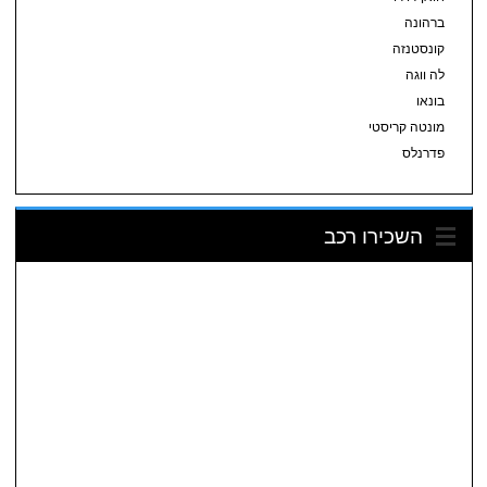
ברהונה
קונסטנזה
לה ווגה
בונאו
מונטה קריסטי
פדרנלס
השכירו רכב