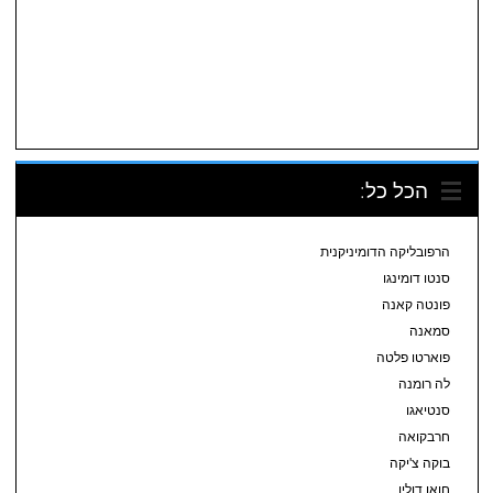
הכל כל:
הרפובליקה הדומיניקנית
סנטו דומינגו
פונטה קאנה
סמאנה
פוארטו פלטה
לה רומנה
סנטיאגו
חרבקואה
בוקה צ'יקה
חואן דוליו