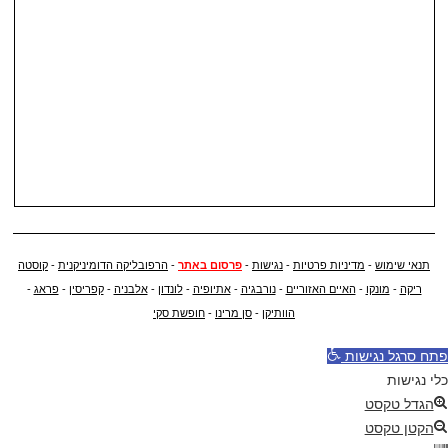
תנאי שימוש
-
מדיניות פרטיות
-
נגישות
-
פרסום באתר
-
הרפובליקה הדומיניקנית
-
קוסטה
ריקה
-
מונקו
-
האיים האזוריים
-
נורבגיה
-
אתיופיה
-
לונדון
-
אלבניה
-
קפריסין
-
פראג
-
הוותיקן
-
סן מרינו
-
חופשת סקי
פתח סרגל נגישות
כלי נגישות
הגדל טקסט
הקטן טקסט