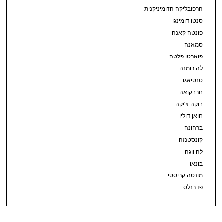
הרפובליקה הדומיניקנית
סנטו דומינגו
פונטה קאנה
סמאנה
פוארטו פלטה
לה רומנה
סנטיאגו
חרבקואה
בוקה צ'יקה
חואן דוליו
ברהונה
קונסטנזה
לה ווגה
בונאו
מונטה קריסטי
פדרנלס