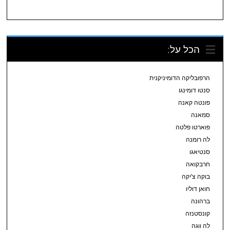
הכל על:
הרפובליקה הדומיניקנית
סנטו דומינגו
פונטה קאנה
סמאנה
פוארטו פלטה
לה רומנה
סנטיאגו
חרבקואה
בוקה צ'יקה
חואן דוליו
ברהונה
קונסטנזה
לה ווגה