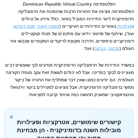
הפלטפורמה Dominican Republic Virtual Country
הפלטפורמה מציגה את החוויות הרבות שהופכות את הרפובליקה
הדומיניקנית ליעד התיירות המוביל באזור, כולל מידע על טיולים
ו
פעילויות
באזורים התיירותיים העיקריים (
פונטה קאנה
,
סנטו דומינגו
ועוד), שיתוף של סרטוני וידאו עם מתכונים של מנות וקוקטיילים
דומיניקניים טיפוסיים, הדרכה מקוונת לריקודים המקומיים שכבשו את
העולם (
מרנגה,
בצ'טה
) ועוד.
במשרד התיירות של הרפובליקה הדומיניקנית מודעים לכך שאנשים רבים
מעוניינים לבקר במדינה, אבל לא יכולים לעשות זאת עקב מגפת הקורונה
העולמית. הם יודעים כמונו שאין דבר שמחליף את החוויה של ביקור
ממשי ברפובליקה הדומיניקנית, אבל מציעים למטיילים ביקור וירטואלי
ואינטראקטיבי שמעניק תחושה כמה שיותר קרובה למציאות.
×
קישורים שימושיים, אטרקציות ופעילויות
מובילות השנה בדומיניקנית - הן מבחינת