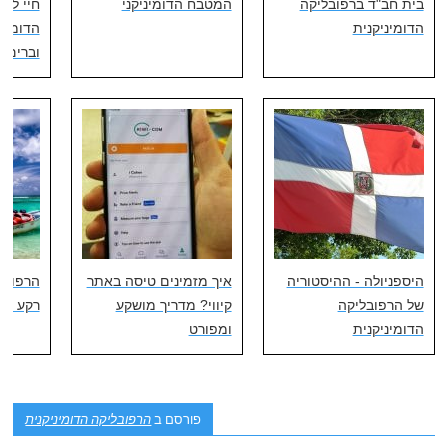
בית חב"ד ברפובליקה
המטבח הדומיניקני
חיי ליל
הדומיניקנית
הדומיני
וברים
היספניולה - ההיסטוריה
איך מזמינים טיסה באתר
הרפובלי
של הרפובליקה
קיווי? מדריך מושקע
רקע כלל
הדומיניקנית
ומפורט
פורסם ב
הרפובליקה הדומיניקנית