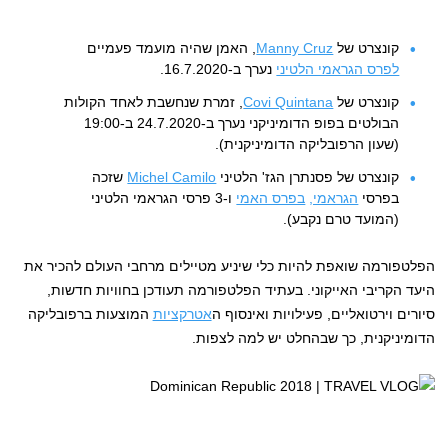
קונצרט של
Manny Cruz
, האמן שהיה מועמד פעמיים
לפרס הגראמי הלטיני
נערך ב-16.7.2020.
קונצרט של
Covi Quintana
, זמרת שנחשבת לאחד הקולות
הבולטים בפופ הדומיניקני נערך ב-24.7.2020 ב-19:00
(שעון הרפובליקה הדומיניקנית).
קונצרט של פסנתרן הגז' הלטיני
Michel Camilo
שזכה
בפרסי
הגראמי,
בפרס האמי
ו-3 פרסי הגראמי הלטיני
(המועד טרם נקבע).
הפלטפורמה שואפת להיות כלי שיניע מטיילים מרחבי העולם להכיר את
היעד הקריבי האייקוני. בעתיד הפלטפורמה תעודכן בחוויות חדשות,
סיורים וירטואליים, פעילויות ואינסוף ה
אטרקציות
המוצעות ברפובליקה
הדומיניקנית, כך שבהחלט יש למה לצפות.