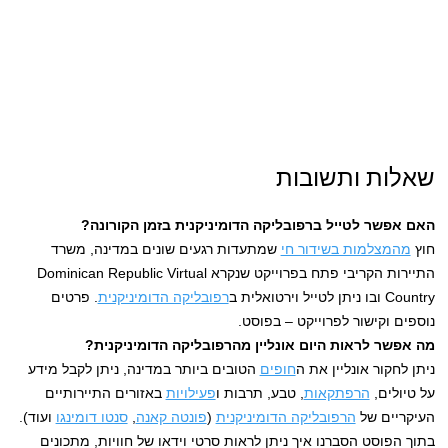
שאלות ותשובות
האם אפשר לטייל ברפובליקה הדומיניקנית בזמן הקורונה?
חוץ
מהמצלמות בשידור חי
שמתעדות רגעים שונים במדינה, משרד
התיירות הקריבי פתח בפרוייקט שנקרא Dominican Republic Virtual
Country ובו ניתן לטייל וירטואלית ב
רפובליקה הדומיניקנית
. פרטים
נוספים וקישור לפרוייקט – בפוסט.
מה אפשר לראות היום אונליין מהרפובליקה הדומיניקנית?
ניתן לחקור אונליין את ה
חופים
הטובים ביותר במדינה, ניתן לקבל מידע
על טיולים,
הרפתקאות
, טבע, תרבות ו
פעילויות
באזורים התיירותיים
העיקריים של
הרפובליקה הדומיניקנית
(
פונטה קאנה
,
סנטו דומינגו
ועוד).
בתוך הפוסט הסברנו איך ניתן לראות סרטי וידאו של חוויות, מתכונים