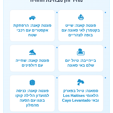
מחיר והן מבחינת החוויה
🚙
⛵
פונטה קאנה: שייט
פונטה קאנה: הרפתקת
בקטמרן לאי סאונה עם
אקסטרים עם רכבי
בופה לצהריים
שטח
🐬
🏝️
בייהייבה: טיול יום
פונטה קאנה: שחייה
שלם באי סאונה
עם דולפינים
🪩
🏞️
סמאנה: טיול בפארק
פונטה קאנה: כניסה
הלאומי Los Haitises
למועדון הלילה קוקו
ובאי Cayo Levantado
בונגו עם הסעה
מהמלון