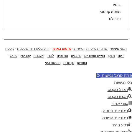
בונאו
מונטה קריסטי
פדרנלס
תנאי שימוש
-
מדיניות פרטיות
-
נגישות
-
פרסום באתר
-
הרפובליקה הדומיניקנית
-
קוסטה
ריקה
-
מונקו
-
האיים האזוריים
-
נורבגיה
-
אתיופיה
-
לונדון
-
אלבניה
-
קפריסין
-
פראג
-
הוותיקן
-
סן מרינו
-
חופשת סקי
פתח סרגל נגישות
כלי נגישות
הגדל טקסט
הקטן טקסט
גווני אפור
ניגודיות גבוהה
ניגודיות הפוכה
רקע בהיר