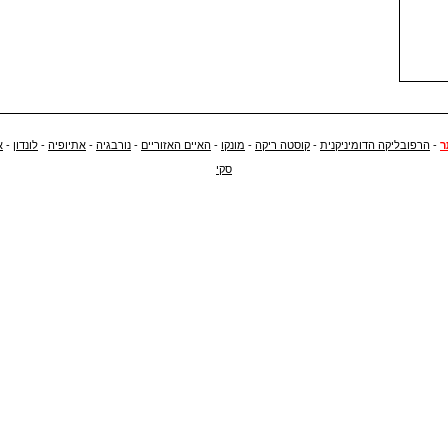
ר
-
הרפובליקה הדומיניקנית
-
קוסטה ריקה
-
מונקו
-
האיים האזוריים
-
נורבגיה
-
אתיופיה
-
לונדון
-
א
סקי