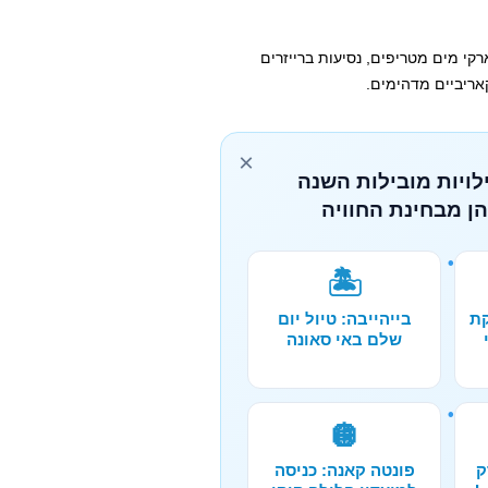
קי מים מטריפים, נסיעות ברייזרים
קאריביים מדהימים.
×
לויות מובילות השנה
הן מבחינת החוויה
🏝️
קת
בייהייבה: טיול יום
שלם באי סאונה
🪩
ק
פונטה קאנה: כניסה