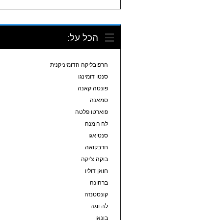
הכל על:
הרפובליקה הדומיניקנית
סנטו דומינגו
פונטה קאנה
סמאנה
פוארטו פלטה
לה רומנה
סנטיאגו
חרבקואה
בוקה צ'יקה
חואן דוליו
ברהונה
קונסטנזה
לה ווגה
בונאו