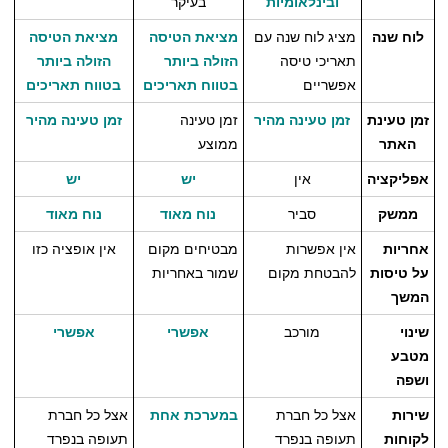
ובינלאומיות
בעיקר
לוח שנה
מציג לוח שנה עם
מציאת הטיסה
מציאת הטיסה
תאריכי טיסה
הזולה ביותר
הזולה ביותר
אפשריים
בטווח תאריכים
בטווח תאריכים
זמן טעינת
זמן טעינה מהיר
זמן טעינה
זמן טעינה מהיר
האתר
ממוצע
אפליקציה
אין
יש
יש
ממשק
סביר
נוח מאוד
נוח מאוד
אחריות
אין אפשרות
מבטיחים מקום
אין אופציה כזו
על טיסות
להבטחת מקום
שמור באחריות
המשך
שינוי
מורכב
אפשרי
אפשרי
מטבע
ושפה
שירות
אצל כל חברת
במערכת אחת
אצל כל חברת
לקוחות
תעופה בנפרד
תעופה בנפרד