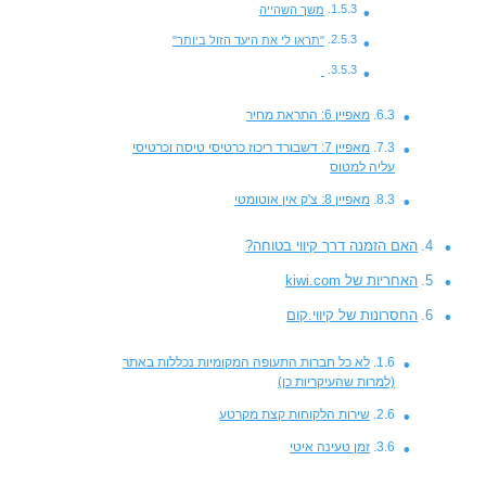
משך השהייה
"תראו לי את היעד הזול ביותר"
מאפיין 6: התראת מחיר
מאפיין 7: דשבורד ריכוז כרטיסי טיסה וכרטיסי
עליה למטוס
מאפיין 8: צ'ק אין אוטומטי
האם הזמנה דרך קיווי בטוחה?
האחריות של kiwi.com
החסרונות של קיווי.קום
לא כל חברות התעופה המקומיות נכללות באתר
(למרות שהעיקריות כן)
שירות הלקוחות קצת מקרטע
זמן טעינה איטי