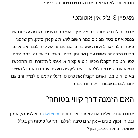
תסכול אם לא מוצאים את הכרטיס טיסה הספציפי.
מאפיין 8: צ'ק אין אוטומטי
אם קרה לכם שפספסתם צ'ק אין ונאלצתם להיפרד מכמה עשרות אירו
בנמל אתם בטח מבינים כמה חשוב לעשות צ'ק אין בזמן. רק שלפני
טיסה, הלחץ גדול וקורה ששוכחים. גם אם זה לא קרה לכם, אם אתם
טסים הרבה זה פשוט עניין של זמן. בקיווי חשבו גם על זה וכמה ימים
לפני הטיסה תקבלו מקיווי נוטיפיקציה או אימייל תזכורת ובו תתבקשו
למלא את הפרטים לצ'קאין. האפליקציה תעשה עבורכם את כל השאר
באופן אוטומטי ואתם תקבלו את כרטיסי העליה למטוס למייל והם גם
יחכו לכם בדשבורד ריכוז ההזמנות.
האם הזמנה דרך קיווי בטוחה?
אתם בטח שואלים את עצמכם אם האתר
kiwi.com
הוא לגיטמי, אמין
ובטוח, נכון? בינינו – אין שום סיבה לשלם יותר על טיסות רק בגלל
שהאתר נראה מגניב, נכון?