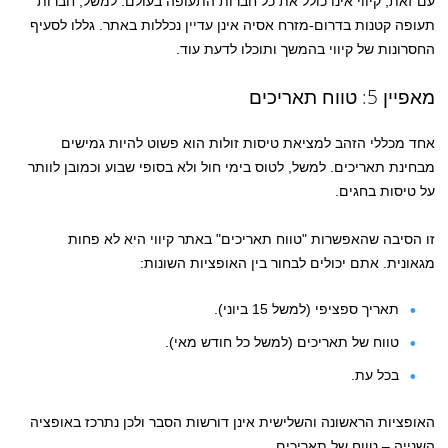
עם זאת, קיווי אינו כולל את כל חברות התעופה בעולם. למשל, חברות
תעופה קטנות בדרום-מזרח אסיה אינן עדיין נכללות באתר. גללו לסעיף
החסרונות של קיווי בהמשך ותוכלו לדעת עוד.
מאפיין 5: טווח תאריכים
אחד מכללי הזהב למציאת טיסות זולות הוא פשוט להיות גמישים
מבחינת תאריכים. למשל, לטוס בימי חול ולא בסופי שבוע וכמובן לוותר
על טיסות בחגים.
זו הסיבה שהאפשרות "טווח תאריכים" באתר קיווי היא לא פחות
מגאונית. אתם יכולים לבחור בין האופציות השונות:
תאריך ספציפי (למשל 15 ביוני).
טווח של תאריכים (למשל כל חודש מאי).
בכל עת.
האופציות הראשונה והשלישית אינן דורשות הסבר ולכן נתרכז באופציה
השנייה – טווח של תאריכים.