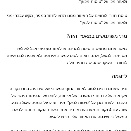
ולאחר מכן על "טיסות מכאן".
טיסת חזור: לוחצים על האיזור ממנו תרצו לחזור במפה, מקש עכבר ימני
ולאחר מכן על "טיסות לכאן".
מתי משתמשים במאפיין הזה?
כאשר אתם מחפשים טיסה למדינה או לאזור ספציפי אבל לא לעיר
מסוימת. למשל, אתם רוצים לטוס למערב אירופה ולא אכפת לכם איפה
לנחות – העיקר שהטיסה תהיה זולה.
לדוגמה
נניח שאתם רוצים לטוס לאיזור החוף המערבי של אירופה
.
בחרו נקודה
אקראית על קו החוף המערבי של אירופה, לחצו על הכפתור הימני של
העכבר ולאחר מכן על "טיסות לכאן". מיד יופיע על המפה עיגול בצבע
שונה עם 4 נקודות מארבעת צדדיו. אחזו באחת הנקודות והגדילו את
המעגל כך שיכסה את האיזור אליו תרצו להגיע
.
שימו לב, אם אתם רוצים לנחות בפורטוגל לדוגמה, כתבו בשורת היעד