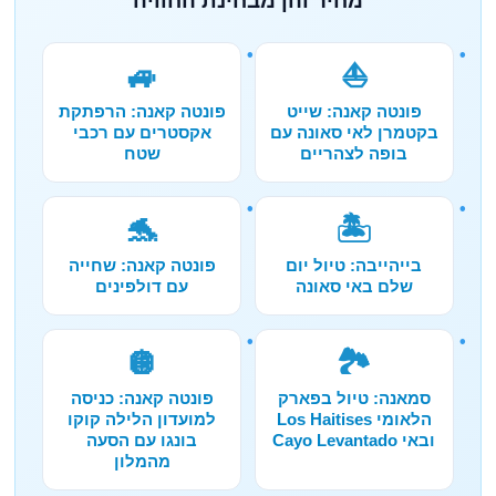
מחיר והן מבחינת החוויה
🚙
⛵
פונטה קאנה: שייט
פונטה קאנה: הרפתקת
בקטמרן לאי סאונה עם
אקסטרים עם רכבי
בופה לצהריים
שטח
🐬
🏝️
בייהייבה: טיול יום
פונטה קאנה: שחייה
שלם באי סאונה
עם דולפינים
🪩
🏞️
סמאנה: טיול בפארק
פונטה קאנה: כניסה
הלאומי Los Haitises
למועדון הלילה קוקו
ובאי Cayo Levantado
בונגו עם הסעה
מהמלון