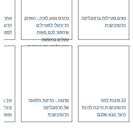
נשים מטיילות ברפובליקה
כרטיס נטען לאיה - הארנק
אתרי צ
הדומיניקנית
הדיגיטלי למטיילים
הדומינ
שיחסוך לכם מאות
לפספס
שקלים בחופשה
ברפובליקה הדומיניקנית
10 סיבות למה
מרנגה - הריקוד הלאומי
איך מז
הדומיניקנית חייבת להיות
של הרפובליקה
קיווי? 
היעד הבא שלכם
הדומיניקנית
ומפורט