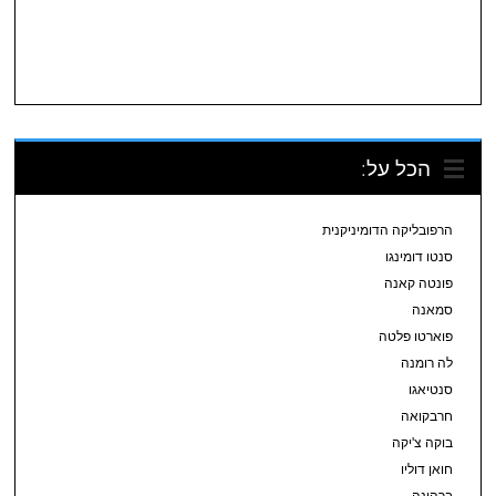
הכל על:
הרפובליקה הדומיניקנית
סנטו דומינגו
פונטה קאנה
סמאנה
פוארטו פלטה
לה רומנה
סנטיאגו
חרבקואה
בוקה צ'יקה
חואן דוליו