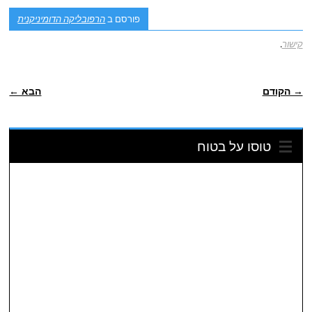
פורסם ב
הרפובליקה הדומיניקנית
קישור
.
ניווט פוסטיאלי
→ הקודם
הבא ←
טוסו על בטוח