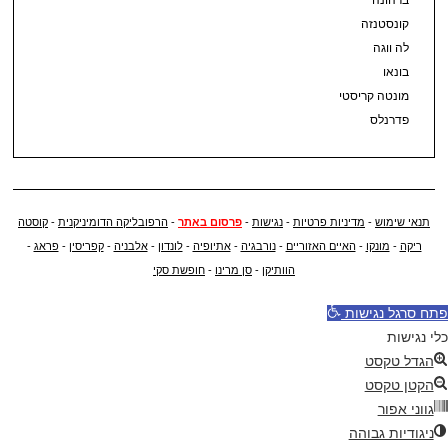
ברהונה
קונסטנזה
לה ווגה
בונאו
מונטה קריסטי
פדרנלס
תנאי שימוש
-
מדיניות פרטיות
-
נגישות
-
פרסום באתר
-
הרפובליקה הדומיניקנית
-
קוסטה
ריקה
-
מונקו
-
האיים האזוריים
-
נורבגיה
-
אתיופיה
-
לונדון
-
אלבניה
-
קפריסין
-
פראג
-
הוותיקן
-
סן מרינו
-
חופשת סקי
פתח סרגל נגישות
כלי נגישות
הגדל טקסט
הקטן טקסט
גווני אפור
ניגודיות גבוהה