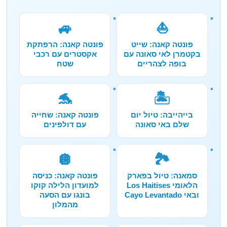
🚙
⛵
פונטה קאנה: שייט
פונטה קאנה: הרפתקת
בקטמרן לאי סאונה עם
אקסטרים עם רכבי
בופה לצהריים
שטח
🐬
🏝️
בייהייבה: טיול יום
פונטה קאנה: שחייה
שלם באי סאונה
עם דולפינים
🪩
🏞️
סמאנה: טיול בפארק
פונטה קאנה: כניסה
הלאומי Los Haitises
למועדון הלילה קוקו
ובאי Cayo Levantado
בונגו עם הסעה
מהמלון