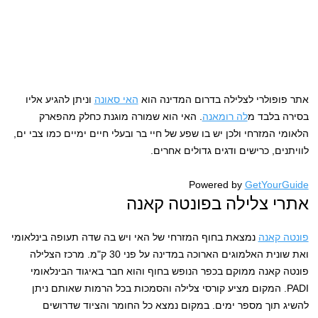
אתר פופולרי לצלילה בדרום המדינה הוא
האי סאונה
וניתן להגיע אליו
בסירה בלבד מ
לה רומאנה
. האי הוא שמורה מוגנת כחלק מהפארק
הלאומי המזרחי ולכן יש בו שפע של חיי בר ובעלי חיים ימיים כמו צבי ים,
לוויתנים, כרישים ודגים גדולים אחרים.
Powered by
GetYourGuide
אתרי צלילה בפונטה קאנה
פונטה קאנה
נמצאת בחוף המזרחי של האי ויש בה שדה תעופה בינלאומי
ואת שונית האלמוגים הארוכה במדינה על פני 30 ק"מ. מרכז הצלילה
פונטה קאנה ממוקם בכפר הנופש בחוף והוא חבר באיגוד הבינלאומי
PADI. המקום מציע קורסי צלילה והסמכות בכל הרמות שאותם ניתן
להשיג תוך מספר ימים. במקום נמצא כל החומר והציוד שדרושים