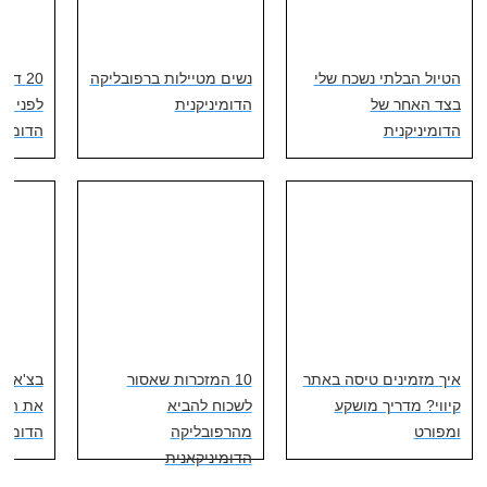
הטיול הבלתי נשכח שלי
נשים מטיילות ברפובליקה
20 ד
בצד האחר של
הדומיניקנית
לפני טי
הדומיניקנית
הדומיני
איך מזמינים טיסה באתר
10 המזכרות שאסור
בצ'אטה
קיווי? מדריך מושקע
לשכוח להביא
את הרפ
ומפורט
מהרפובליקה
הדומיני
הדומיניקאנית