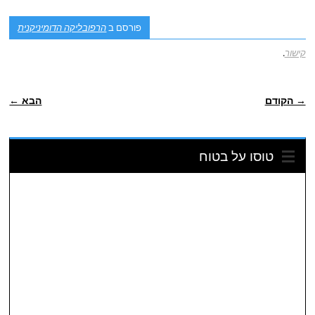
פורסם ב
הרפובליקה הדומיניקנית
קישור
.
ניווט פוסטיאלי
→ הקודם
הבא ←
טוסו על בטוח