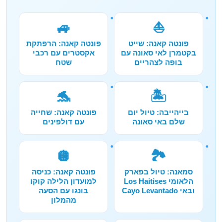
🚙
⛵
פונטה קאנה: שייט
פונטה קאנה: הרפתקת
בקטמרן לאי סאונה עם
אקסטרים עם רכבי
בופה לצהריים
שטח
🐬
🏝️
בייהייבה: טיול יום
פונטה קאנה: שחייה
שלם באי סאונה
עם דולפינים
🪩
🏞️
סמאנה: טיול בפארק
פונטה קאנה: כניסה
הלאומי Los Haitises
למועדון הלילה קוקו
ובאי Cayo Levantado
בונגו עם הסעה
מהמלון