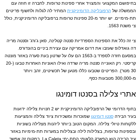
בחיפושם המקצועי והמצויד אחרי ספינות טרופות. לחברה זו חוזה עם
הממשלה של
הרפובליקה הדומיניקנית
המתיר לה לגלות ולחשוף פריטים
תת-מימיים. יש יותר מ-20 ספינות טרופות ברפובליקה הדומיניקנית, כולל
צי משנת 1563.
צי זה כלל את הספינות הספרדיות סנטה קטלינה, סאן ג'ורג' וסנטה מריה
דה גואדלופ שעזבו את דרום אמריקה עם עצירת ביניים בהונדורס.
במסעם חזרה לספרד ב-1563 הם עלו על שרטון בעת סערה באזור מונטה
קריסטי. רק האונייה סנטה מריה שרדה ואילו האוניות האחרות טבעו (20-
30 מטר). הפריטים שטבעו כללו מטען של תכשיטים, זהב ויותר
מ-300,000 מטבעות כסף.
אתרי צלילה בסנטו דומינגו
בחוף הדרומי של הרפובליקה הדומיניקנית יש 2 חנויות צלילה ידועות
בעיר הבירה
סנטו דומינגו
שמוכרות ומשכירות ציוד צלילה והמציעות
ללקוחות טיולי צלילה. המקום הטוב ביותר ליהנות מצלילה בשוניות
ובספינות טרופות, בצלילות לילה ובצלילות במערות תת-מימיות באזור
עיר הבירה הוא הפארק הלאומי התת-ימי La Caleta. במקום זה אפשר