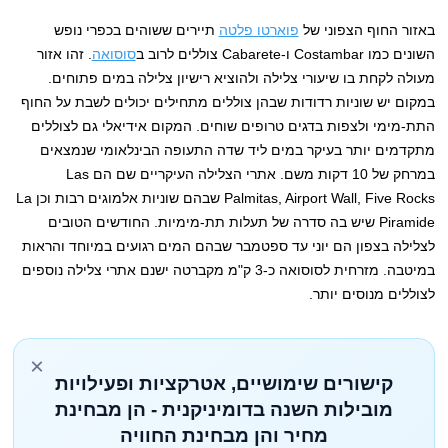
באזור החוף הצפוני של
פוארטו פלטה
תיירים ששוהים בכפרי נופש
השונים כמו Costambar ו-Cabarete צוללים לרוב ב
סוסואה
. זהו אזור
מעולה לקחת בו שיעורי צלילה ולהוציא רישיון צלילה במים פתוחים.
במקום יש שוניות רדודות שבהן צוללים מתחילים יכולים לשבת על החוף
התת-מימי ולצפות בדגים טרופים שוחים. המקום אידיאלי גם לצוללים
מתקדמים יותר בעיקר במים ליד שדה התעופה הבינלאומי שנמצאים
במרחק של 10 דקות משם. אתרי הצלילה העיקריים שם הם Las
Palmitas, Airport Wall, Five Rocks שבהם שוניות אלמוגים רבות וכן La
Piramide שיש בה סדרה של תעלות תת-מימיות. החודשים הטובים
לצלילה בצפון הם יוני עד ספטמבר שבהם המים רגועים במיוחד והראות
במיטבה. מזרחית לסוסואה כ-3 ק"מ מקברטה ישנם אתרי צלילה נוספים
לצוללים מנוסים יותר.
×
קישורים שימושיים, אטרקציות ופעילויות
מובילות השנה בדומיניקנית - הן מבחינת
מחיר והן מבחינת החוויה