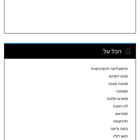
הכל על:
הרפובליקה הדומיניקנית
סנטו דומינגו
פונטה קאנה
סמאנה
פוארטו פלטה
לה רומנה
סנטיאגו
חרבקואה
בוקה צ'יקה
חואן דוליו