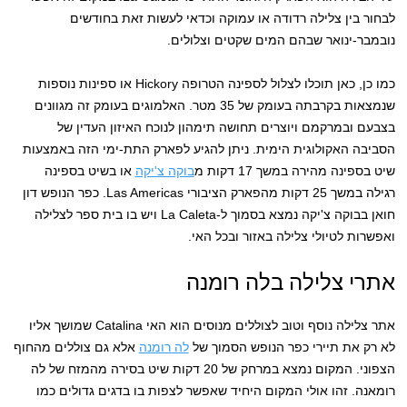
לבחור בין צלילה רדודה או עמוקה וכדאי לעשות זאת בחודשים
נובמבר-ינואר שבהם המים שקטים וצלולים.
כמו כן, כאן תוכלו לצלול לספינה הטרופה Hickory או ספינות נוספות
שנמצאות בקרבתה בעומק של 35 מטר. האלמוגים בעומק זה מגוונים
בצבעם ובמרקמם ויוצרים תחושה תימהון לנוכח האיזון העדין של
הסביבה האקולוגית הימית. ניתן להגיע לפארק התת-ימי הזה באמצעות
שיט בספינה מהירה במשך 17 דקות מ
בוקה צ'יקה
או בשיט בספינה
רגילה במשך 25 דקות מהפארק הציבורי Las Americas. כפר הנופש דון
חואן בבוקה צ'יקה נמצא בסמוך ל-La Caleta ויש בו בית ספר לצלילה
ואפשרות לטיולי צלילה באזור ובכל האי.
אתרי צלילה בלה רומנה
אתר צלילה נוסף וטוב לצוללים מנוסים הוא האי Catalina שמושך אליו
לא רק את תיירי כפר הנופש הסמוך של
לה רומנה
אלא גם צוללים מהחוף
הצפוני. המקום נמצא במרחק של 20 דקות שיט בסירה מהמזח של לה
רומאנה. זהו אולי המקום היחיד שאפשר לצפות בו בדגים גדולים כמו