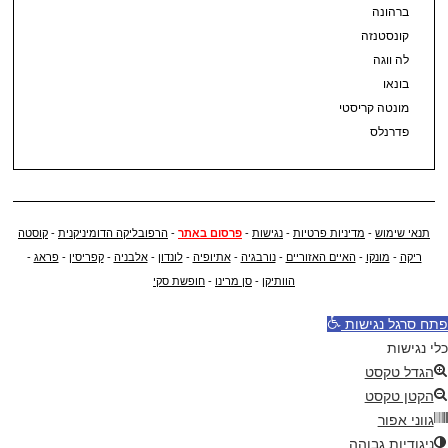
ברהונה
קונסטנזה
לה ווגה
בונאו
מונטה קריסטי
פדרנלס
תנאי שימוש
-
מדיניות פרטיות
-
נגישות
-
פרסום באתר
-
הרפובליקה הדומיניקנית
-
קוסטה
ריקה
-
מונקו
-
האיים האזוריים
-
נורבגיה
-
אתיופיה
-
לונדון
-
אלבניה
-
קפריסין
-
פראג
-
הוותיקן
-
סן מרינו
-
חופשת סקי
פתח סרגל נגישות
כלי נגישות
הגדל טקסט
הקטן טקסט
גווני אפור
ניגודיות גבוהה