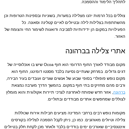
לתהליך הלימוד וההסמכה.
צוללים בכל הרמות יהנו מצלילה במערות, בשוניות ובספינות הטרופות וכן
מהשתתפות בצלילות לילה ובטיולים לאיים קטלינה וסאונה. כל
הפעילויות במקום הן ידידותיות לסביבה ודואגות לשימור החי והצומח של
האזור.
אתרי צלילה בברהונה
מקום מבודד לאורך החוף הדרומי הוא חוף Ocoa שיש בו אוכלוסייה של
דגים גדולים. במרחק שעתיים נסיעה בלבד מסנטו דומינגו, החוף הוא
מקום נופש פופולרי בסופי שבוע של אנשים שגרים ועובדים בעיר הבירה,
ורבים מהם מחזיקים בתי חוף במקום. בהמשך הדרך מערבה נמצאת
ברהונה
, אזור חדש שפותח לאחרונה לצרכי תיירות אקולוגית והוא מומלץ
לצוללים שמחפשים אתרים מבודדים ובתוליים.
מקומות נופש רבים ברחבי המדינה מציעים חבילות אירוח שכוללות
צלילה וטיולים מאורגנים. כמו כן, ניתן לקבל הסמכה לצלילה בקורסים
אינטנסיביים שאורכים ימים בודדים בלבד ולאחר מכן לקחת חלק בטיולים