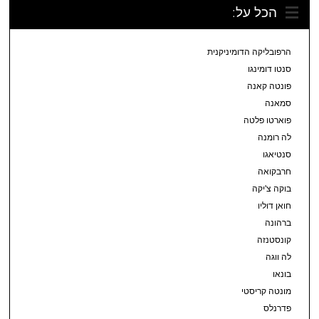
הכל על:
הרפובליקה הדומיניקנית
סנטו דומינגו
פונטה קאנה
סמאנה
פוארטו פלטה
לה רומנה
סנטיאגו
חרבקואה
בוקה צ'יקה
חואן דוליו
ברהונה
קונסטנזה
לה ווגה
בונאו
מונטה קריסטי
פדרנלס