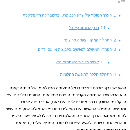
הערך המוסף של שריון רכב פרטי ברפובליקה הדומיניקנית
בדרך לפונטה קאנה?
התהליך המקוון: צעד אחר צעד
הפתרון המושלם לנופשים בקבוצות או עם ילדים
אורזים מזוודות לפונטה קאנה?
התחלה חלקה לחופשת החלומות
הרגע שבו כף רגלכם דורכת בנמל התעופה הבינלאומי של פונטה קאנה
הוא הרגע שבו הפנטזיה הקריבית הופכת למציאות. החופים הלבנים, עצי
הדקל ומי הטורקיז כבר מחכים לכם. עם זאת, אחרי טיסה ארוכה
ומתישה, המפגש הראשוני עם האקלים הטרופי וההמולה המקומית עשוי
להיות מאתגר. הדרך המהירה והאלגנטית ביותר לדלג על פערי השפה
וההתארגנות בשטח ולהגיע ישירות לריזורט המפנק שלכם, היא
אם
תסגרו נסיעה פרטית מראש
.