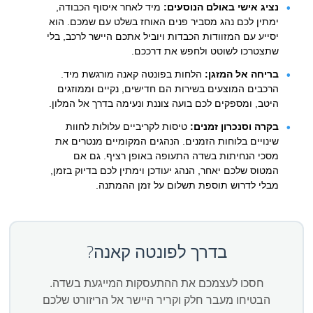
נציג אישי באולם הנוסעים:
מיד לאחר איסוף הכבודה,
ימתין לכם נהג מסביר פנים האוחז בשלט עם שמכם. הוא
יסייע עם המזוודות הכבדות ויוביל אתכם היישר לרכב, בלי
שתצטרכו לשוטט ולחפש את דרככם.
בריחה אל המזגן:
הלחות בפונטה קאנה מורגשת מיד.
הרכבים המוצעים בשירות הם חדישים, נקיים וממוזגים
היטב, ומספקים לכם בועה צוננת ונעימה בדרך אל המלון.
בקרה וסנכרון זמנים:
טיסות לקריביים עלולות לחוות
שינויים בלוחות הזמנים. הנהגים המקומיים מנטרים את
מסכי הנחיתות בשדה התעופה באופן רציף. גם אם
המטוס שלכם יאחר, הנהג יעודכן וימתין לכם בדיוק בזמן,
מבלי לדרוש תוספת תשלום על זמן ההמתנה.
בדרך לפונטה קאנה?
חסכו לעצמכם את ההתעסקות המייגעת בשדה.
הבטיחו מעבר חלק וקריר היישר אל הריזורט שלכם