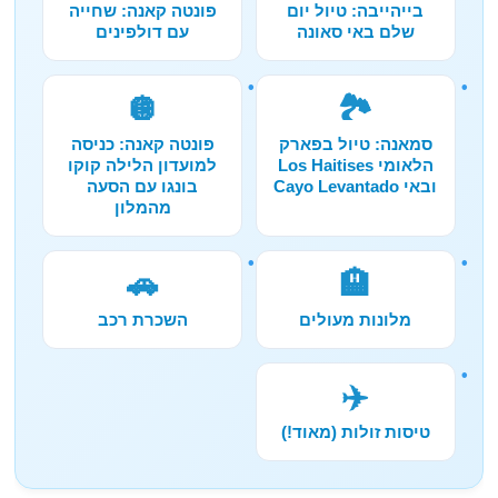
בייהייבה: טיול יום
פונטה קאנה: שחייה
שלם באי סאונה
עם דולפינים
🪩
🏞️
סמאנה: טיול בפארק
פונטה קאנה: כניסה
הלאומי Los Haitises
למועדון הלילה קוקו
ובאי Cayo Levantado
בונגו עם הסעה
מהמלון
🚗
🏨
מלונות מעולים
השכרת רכב
✈️
טיסות זולות (מאוד!)