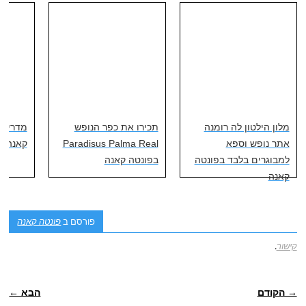
מלון הילטון לה רומנה
תכירו את כפר הנופש
מדריך ל
אתר נופש וספא
Paradisus Palma Real
קאנה
למבוגרים בלבד בפונטה
בפונטה קאנה
קאנה
פורסם ב
פונטה קאנה
קישור
.
ניווט פוסטיאלי
→ הקודם
הבא ←