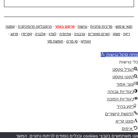
תנאי שימוש
-
מדיניות פרטיות
-
נגישות
-
פרסום באתר
-
הרפובליקה הדומיניקנית
-
קוסטה
ריקה
-
מונקו
-
האיים האזוריים
-
נורבגיה
-
אתיופיה
-
לונדון
-
אלבניה
-
קפריסין
-
פראג
-
הוותיקן
-
סן מרינו
-
חופשת סקי
פתח סרגל נגישות
כלי נגישות
הגדל טקסט
הקטן טקסט
גווני אפור
ניגודיות גבוהה
ניגודיות הפוכה
רקע בהיר
הדגשת קישורים
פונט קריא
איפוס
אנו משתמשים בקבצי cookies ובכלים נוספים לניתוח נתונים. המשך