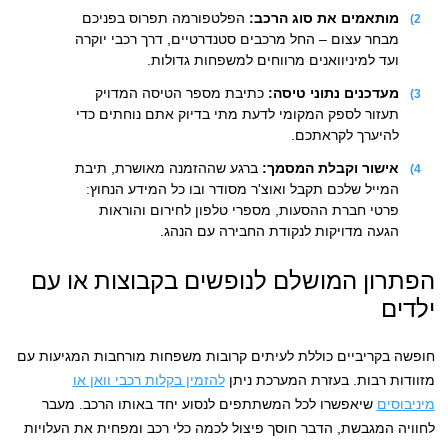
מותאמים את סוג הרכב:
הפלטפורמה תפרוס בפניכם
מבחר עצום – החל מרכבים סטנדרטיים, דרך רכבי יוקרה
ועד למיניוואנים מרווחים למשפחות גדולות.
מעדכנים נתוני טיסה:
כתיבת מספר הטיסה המדויק
תעזור לספק המקומי לדעת מתי בדיוק אתם נוחתים כדי
להיערך לקראתכם.
אישור וקבלת המסמך:
ברגע שההזמנה מאושרת, תיבת
המייל שלכם תקבל ואוצ'ר מסודר ובו כל המידע הנחוץ:
פרטי חברת ההסעות, מספרי טלפון לחירום והוראות
הגעה מדויקות לנקודת החבירה עם הנהג.
הפתרון המושלם לנופשים בקבוצות או עם
ילדים
חופשה בקריביים כוללת לעיתים קרובות משפחות מורחבות המגיעות עם
מזוודות רבות. בעזרת המערכת ניתן
להזמין בקלות רכבי וואן או
מיניבוסים
שיאפשרו לכל המשתתפים לנסוע יחד באותו הרכב. מעבר
לחוויה המגבשת, הדבר חוסך פיצול לכמה כלי רכב ומפחית את העלויות