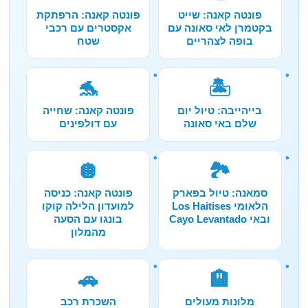
פונטה קאנה: שייט
פונטה קאנה: הרפתקת
בקטמרן לאי סאונה עם
אקסטרים עם רכבי
בופה לצהריים
שטח
🐬
🏝️
בייהייבה: טיול יום
פונטה קאנה: שחייה
שלם באי סאונה
עם דולפינים
🪩
🏞️
סמאנה: טיול בפארק
פונטה קאנה: כניסה
הלאומי Los Haitises
למועדון הלילה קוקו
ובאי Cayo Levantado
בונגו עם הסעה
מהמלון
🚗
🏨
מלונות מעולים
השכרת רכב