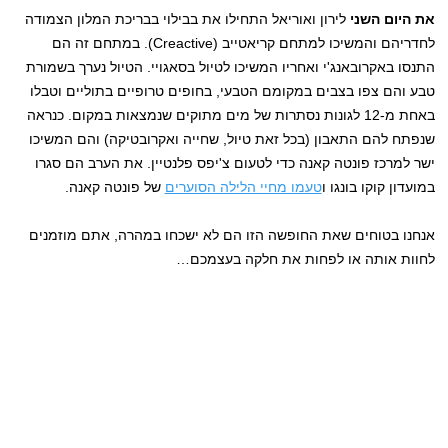
את היום השני
לירון ואוריאל התחילו את בבילוי בבריכת המלון הצמודה
לחדריהם והמשיכו למתחם קריאטייב (Creactive). במתחם זה הם
התנסו באקרובאנג'י ואחריו המשיכו לטיול בסאגויי. הטיול נערך בשמורת
טבע והם צפו בצבים במקומם הטבעי, בחופים טרופיים בתוליים וטבלו
באחת מ-12 לגונות נסתרות של מים מתוקים שנמצאות במקום. כנראה
שנפתח להם התאבון (בכל זאת טיול, שחייה ואקרובטיקה) והם המשיכו
ישר למרכז פונטה קאנה כדי לטעום צ'יפס פלנטיין. את הערב הם סגרו
במועדון קוקו בונגו ו
טעמו מחיי הלילה הסוערים
של פונטה קאנה.
אנחנו בטוחים שאת החופשה הזו הם לא ישכחו במהרה, אתם מוזמנים
לחוות אותה או לפחות את חלקה בעצמכם…