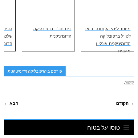
מיוחד לימי הקורונה: בואו
בית חב"ד ברפובליקה
הכירו 
לטייל ברפובליקה
הדומיניקנית
שלכם ב
הדומיניקנית אונליין
הדומיני
מהבית
פורסם ב
הרפובליקה הדומיניקנית
קישור
.
ניווט פוסטיאלי
→ הקודם
הבא ←
טוסו על בטוח