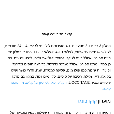
קלאב מד פונטה קאנה
במלון 3 ברים ו-3 מסעדות ו-4 מועדונים לילדים: לגילאי 4 – 24 חודשים,
לגילאי שנתיים עד שלוש, לגילאי 4-10 ולגילאי 11-17. כמו כן במלון יש
בי"ס ספורט שכולל בי"ס לגולף, לכושר, לגלישת גלים, לשיט ולטניס. כמו
כן במלון מרכז ספורט שכולל מגרשי כדורסל, כדורעף חופים וכדורגל,
ופעילויות שונות כמו פולו מים, קליעה למטרה, יוגה, חדרי כושר ושיט
בקיאק, דיג, צלילה, רכיבה על סוסים, סקי מים ועוד. במלון גם מרכז
עיסויים מבית L'OCCITANE.
הקליקו כאן לסרטון על קלאב מד פונטה
קאנה
.
מועדון
קוקו בונגו
המועדון הוא מועדון ריקודים והופעות חיות שמלוות בפירוטכניקה של