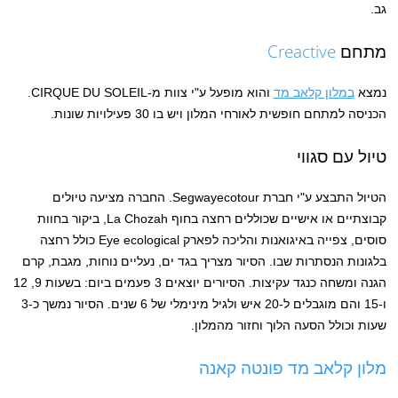
גב.
מתחם
Creactive
נמצא
במלון קלאב מד
והוא מופעל ע"י צוות מ-CIRQUE DU SOLEIL.
הכניסה למתחם חופשית לאורחי המלון ויש בו 30 פעילויות שונות.
טיול עם סגווי
הטיול התבצע ע"י חברת Segwayecotour. החברה מציעה טיולים
קבוצתיים או אישיים שכוללים רחצה בחוף La Chozah, ביקור בחוות
סוסים, צפייה באיגואנות והליכה לפארק Eye ecological כולל רחצה
בלגונות הנסתרות שבו. הסיור מצריך בגד ים, נעליים נוחות, מגבת, קרם
הגנה ומשחה כנגד עקיצות. הסיורים יוצאים 3 פעמים ביום: בשעות 9, 12
ו-15 והם מוגבלים ל-20 איש ולגיל מינימלי של 6 שנים. הסיור נמשך כ-3
שעות וכולל הסעה הלוך וחזור מהמלון.
מלון קלאב מד פונטה קאנה