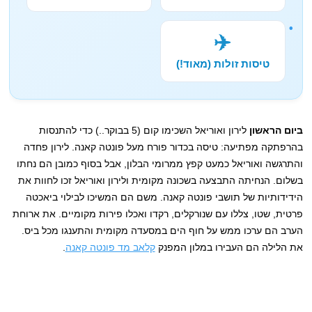
✈️
טיסות זולות (מאוד!)
ביום הראשון
לירון ואוריאל השכימו קום (5 בבוקר..) כדי להתנסות
בהרפתקה מפתיעה: טיסה בכדור פורח מעל פונטה קאנה. לירון פחדה
והתרגשה ואוריאל כמעט קפץ ממרומי הבלון, אבל בסוף כמובן הם נחתו
בשלום. הנחיתה התבצעה בשכונה מקומית ולירון ואוריאל זכו לחוות את
הידידותיות של תושבי פונטה קאנה. משם הם המשיכו לבילוי ביאכטה
פרטית, שטו, צללו עם שנורקלים, רקדו ואכלו פירות מקומיים. את ארוחת
הערב הם ערכו ממש על חוף הים במסעדה מקומית והתענגו מכל ביס.
את הלילה הם העבירו במלון המפנק
קלאב מד פונטה קאנה
.