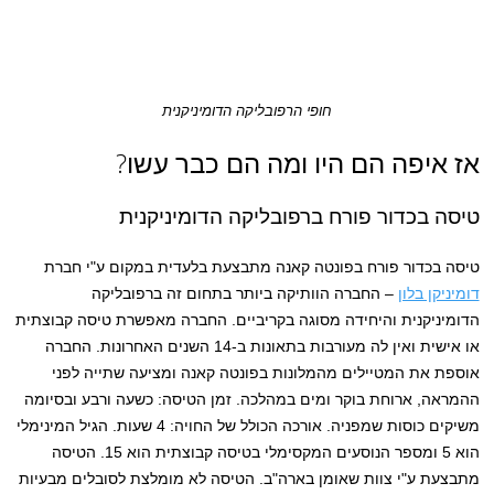
חופי הרפובליקה הדומיניקנית
אז איפה הם היו ומה הם כבר עשו?
טיסה בכדור פורח ברפובליקה הדומיניקנית
טיסה בכדור פורח בפונטה קאנה מתבצעת בלעדית במקום ע"י חברת
דומיניקן בלון
– החברה הוותיקה ביותר בתחום זה ברפובליקה
הדומיניקנית והיחידה מסוגה בקריביים. החברה מאפשרת טיסה קבוצתית
או אישית ואין לה מעורבות בתאונות ב-14 השנים האחרונות. החברה
אוספת את המטיילים מהמלונות בפונטה קאנה ומציעה שתייה לפני
ההמראה, ארוחת בוקר ומים במהלכה. זמן הטיסה: כשעה ורבע ובסיומה
משיקים כוסות שמפניה. אורכה הכולל של החויה: 4 שעות. הגיל המינימלי
הוא 5 ומספר הנוסעים המקסימלי בטיסה קבוצתית הוא 15. הטיסה
מתבצעת ע"י צוות שאומן בארה"ב. הטיסה לא מומלצת לסובלים מבעיות