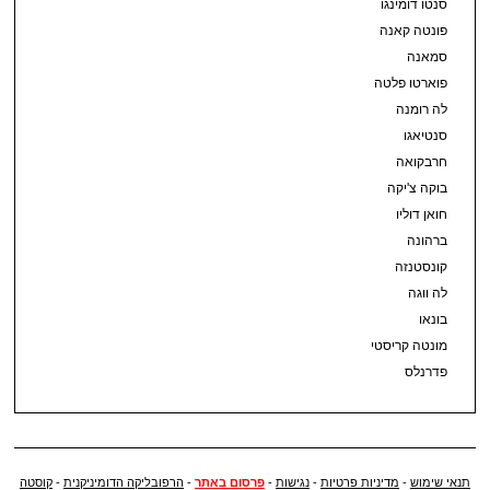
סנטו דומינגו
פונטה קאנה
סמאנה
פוארטו פלטה
לה רומנה
סנטיאגו
חרבקואה
בוקה צ'יקה
חואן דוליו
ברהונה
קונסטנזה
לה ווגה
בונאו
מונטה קריסטי
פדרנלס
תנאי שימוש
-
מדיניות פרטיות
-
נגישות
-
פרסום באתר
-
הרפובליקה הדומיניקנית
-
קוסטה