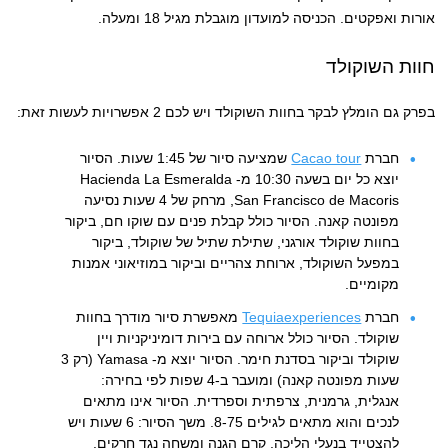
אורות ואפקטים. הכניסה למועדון מוגבלת מגיל 18 ומעלה.
חוות השוקולד
בפרק גם הומלץ לבקר בחוות השוקולד ויש לכם 2 אפשרויות לעשות זאת:
חברת
Cacao tour
שמציעה סיור של 1:45 שעות. הסיור
יוצא כל יום בשעה 10:30 מ- Hacienda La Esmeralda
San Francisco de Macoris, מרחק של 4 שעות נסיעה
מפונטה קאנה. הסיור כולל קבלת פנים עם שוקו חם, ביקור
בחוות שוקולד אורגני, שתילת שתיל של שוקולד, ביקור
במפעל השוקולד, ארוחת צהריים וביקור במוזיאוני אמנות
מקומיים.
חברת
Tequiaexperiences
מאפשרת סיור מודרך בחוות
שוקולד. הסיור כולל ארוחה עם בירות דומיניקניות ויין
שוקולד וביקור בסדנת חימר. הסיור יוצא מ- Yamasa (רק 3
שעות מפונטה קאנה) ומועבר ב-4 שפות לפי בחירה:
אנגלית, גרמנית, צרפתית וספרדית. הסיור אינו מתאים
לנכים והוא מתאים לגילים 8-75. משך הסיור: 6 שעות ויש
להצטייד בנעלי הליכה, קרם הגנה ומשחה נגד חרקים.