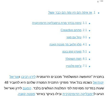
אז איפה הם היו ומה הם כבר עשו?
טיסה בכדור פורח ברפובליקה הדומיניקנית
מתחם Creactive
טיול עם סגווי
מלון קלאב מד פונטה קאנה
מועדון קוקו בונגו
חוות השוקולד
צ'יפס פלנטיין
בתכנית "החופשה המושלמת" מככבים הדוגמנית
לירון רביבו
ו
אוריאל
יקותיאל
כשכמו בכל אחד מפרקי התכנית המטרה שלהם היא להעביר 48
שעות במדינה מסוימת לפי המלצות הגולשים בלבד.
הפעם
לירון ואוריאל
הגיעו ל
רפובליקה הדומינקינית
ובילו בעיקר באיזור
פונטה קאנה
.