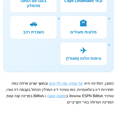
ובאי Cayo Levantado
בונגו עם הסעה
מהמלון
🚗
🏨
מלונות מעולים
השכרת רכב
✈️
טיסות זולות (מאוד!)
כמובן, המדינה היא
יעד עתיק יומין לדייגים
ובמשך שנים ארחה כמה
תחרויות דיג בינלאומיות, כמו טורניר דיג המרלין הכחול בקבסה דה טורו,
טורניר Xtreme ESPN Billfish ב
פונטה קאנה
ו-Billfish במרינה קנה קאפ,
המרינה הגדולה באיי הקריביים.