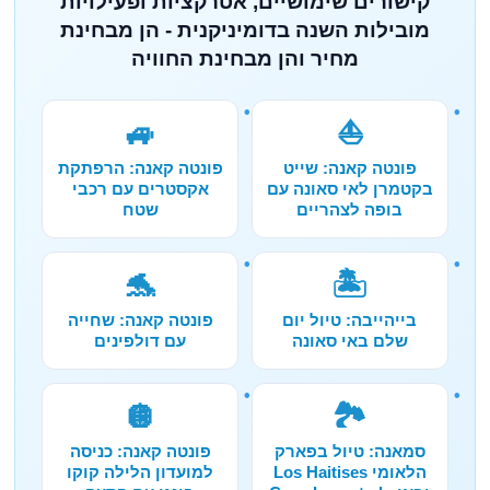
קישורים שימושיים, אטרקציות ופעילויות
מובילות השנה בדומיניקנית - הן מבחינת
מחיר והן מבחינת החוויה
🚙
⛵
פונטה קאנה: שייט
פונטה קאנה: הרפתקת
בקטמרן לאי סאונה עם
אקסטרים עם רכבי
בופה לצהריים
שטח
🐬
🏝️
בייהייבה: טיול יום
פונטה קאנה: שחייה
שלם באי סאונה
עם דולפינים
🪩
🏞️
סמאנה: טיול בפארק
פונטה קאנה: כניסה
הלאומי Los Haitises
למועדון הלילה קוקו