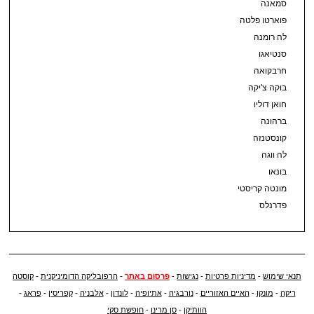
סמאנה
פוארטו פלטה
לה רומנה
סנטיאגו
חרבקואה
בוקה צ'יקה
חואן דוליו
ברהונה
קונסטנזה
לה ווגה
בונאו
מונטה קריסטי
פדרנלס
תנאי שימוש
-
מדיניות פרטיות
-
נגישות
-
פרסום באתר
-
הרפובליקה הדומיניקנית
-
קוסטה
ריקה
-
מונקו
-
האיים האזוריים
-
נורבגיה
-
אתיופיה
-
לונדון
-
אלבניה
-
קפריסין
-
פראג
-
הוותיקן
-
סן מרינו
-
חופשת סקי