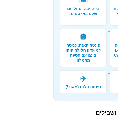
🏝️
קת
בייהייבה: טיול יום
שלם באי סאונה
🪩
ק
פונטה קאנה: כניסה
Lo
למועדון הלילה קוקו
בונגו עם הסעה
מהמלון
✈️
טיסות זולות (מאוד!)
 ושבילים