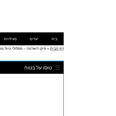
דילוג
תפריט ראשי
בית
יעדים
פעילויות
לתוכן
דף הבית
»
פיקו דוארטה – מסלולי טיול מו
טוסו על בטוח