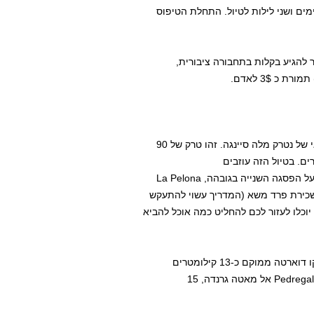
ים ושני לילות לטיול. התחלת הטיפוס
להגיע בקלות בתחבורה ציבורית,
זהו המסלול השני הכי קשה והוא מהווה חלופה פופולרית לתוואי של נטרק מלה סיינגה. זהו טרק של 90
וך ושוב שאורך שלושה ימים ועולים בו 3,800 מטרים. בטיול הזה עוזבים
את מאטה גרנדה ליד סן חוזה דה לאס מאטאס. בדרך עוברים על הפסגה השנייה בגובהה, La Pelona
 שכירת פרד משא (המדריך עשוי להתעקש
יך ו/או הטבח יוכלו לעזור לכם להחליט כמה אוכל להביא
המסלול ממאטה גרנדה אל פיקו דוארטה ממוקם כ-13 קילומטרים
דרומית מזרחית לסן חוזה דה לאס מאטאס. קחו את הפנייה מ-Pedregal אל מאטה גרנדה, 15