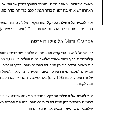
מאשר בנקודות יציאה אחרות. מומלץ להערך לטרק של שלושה ימ
האחרון לשיא הגובה לפנות בוקר תגמול לכם בזריחה מדהימה.
איך להגיע אל תחילת הטרק?
מחרבוקאה אל לה סיינגה אפשר 
במכונית, במונית זולה או שתתפסו Guagua (חויה בפני עצמה) תמורת כ 3$ לאדם.
Mata Grande אל פיקו דוארטה
קילומטרים הל
ומגיעים לפסגת פיקו דוארטה ביום השלישי. רצוי מאוד לשקול
על זה) ואפילו טבח (10$ ליום) בלה סיינגה. המדר
ומה לקנות.
איך להגיע אל תחילת הטרק?
קילומטרים בהמשך הכביש אל תחנת הפקח.