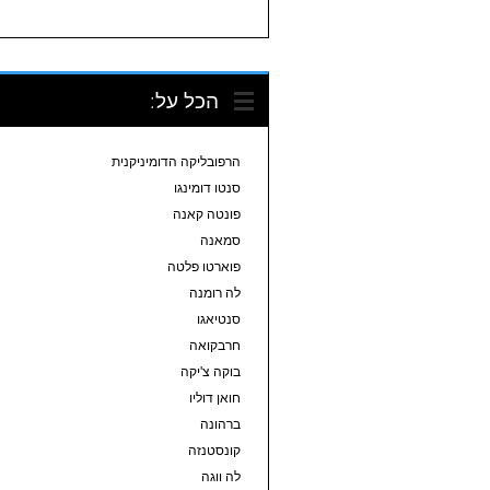
הכל על:
הרפובליקה הדומיניקנית
סנטו דומינגו
פונטה קאנה
סמאנה
פוארטו פלטה
לה רומנה
סנטיאגו
חרבקואה
בוקה צ'יקה
חואן דוליו
ברהונה
קונסטנזה
לה ווגה