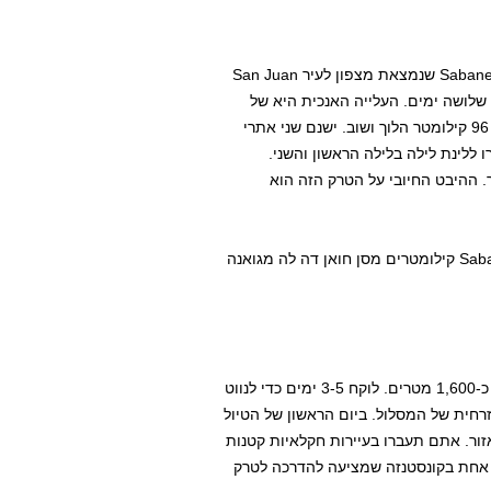
המסלול מסבנטה לפיקו דוארטה (שימו לב שאנו מדברים על Sabaneta שנמצאת מצפון לעיר San Juan
הוא מפרך ביותר ואורך שלושה ימים. העלייה האנכית היא של
3,800 מטרים בדיוק כמו הטרק ממאטה גרנדה, אבל באורך של 96 קילומטר הלוך ושוב. ישנם שני אתרי
Alto de la  ו-Macutico שבהם תעצרו ללינת לילה בלילה הראשון והשני.
. ההיבט החיובי על הטרק הזה הוא
קחו את הכביש לצפון Sabaneta 20 קילומטרים מסן חואן דה לה מגואנה
אורכו של המסלול הזה הוא 86 קילומטר הלוך ושוב והוא מטפס כ-1,600 מטרים. לוקח 3-5 ימים כדי לנווט
חית של המסלול. ביום הראשון של הטיול
ר. אתם תעברו בעיירות חקלאיות קטנות
רה אחת בקונסטנזה שמציעה להדרכה לטרק