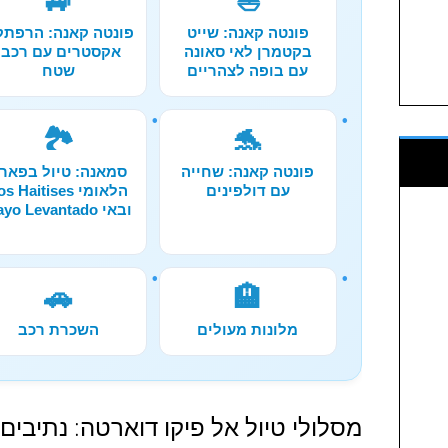
🚙
⛵
פונטה קאנה: שייט
פונטה קאנה: הרפת
בקטמרן לאי סאונה
אקסטרים עם רכבי
עם בופה לצהריים
שטח
🏞️
🐬
פונטה קאנה: שחייה
סמאנה: טיול בפאר
עם דולפינים
הלאומי s Haitises
ובאי Cayo Levantado
🚗
🏨
מלונות מעולים
השכרת רכב
מסלולי טיול אל פיקו דוארטה: נתיבים