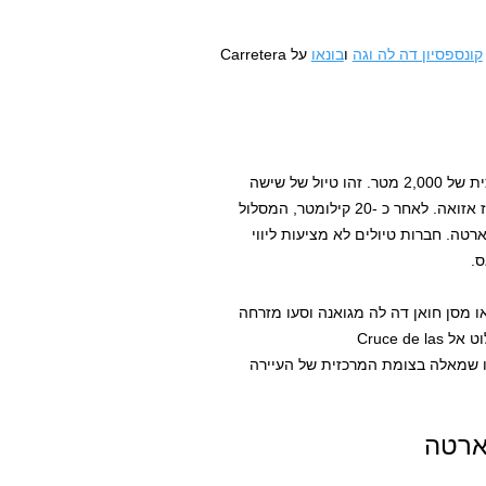
קונספסיון דה לה וגה
ו
בונאו
על Carretera
אורך המסלול הזה הוא 72 קילומטר הלוך ושוב ויש בו עלייה אנכית של 2,000 מטר. זהו טיול של שישה
ימים שיוצא מ-Las Lagunas מחוץ ל-Padre Las Casas במחוז אזואה. לאחר כ -20 קילומטר, המסלול
טה. חברות טיולים לא מציעות ליווי
ס.
להגיע אל Las Lagunas צאו מסן חואן דה לה מגואנה וסעו מזרחה
לאורך Carretera Sánchez. פנו שמאלה (צפונה) בהתאם לשילוט אל Cruce de las
קדמו תשעה קילומטרים אל Padre Las Casas. קחו שמאלה בצומת המרכזית של העיירה
וארטה