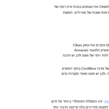
תשאלו את עצמכם בכנות איזו רמה של
רמות שונות של מטיילים. חמשת
(La Ciénaga ו-Mata Grande) עוזבים את עמק Cibao
ועולים מעלה במדרון הצפוני של מרכז Cordillera בתוך הפארק הלאומי Armando
 גדולות יותר של גשם ולכן יש הרבה
עולים דרך המדרון הדרומי של מרכז Cordillera בתוך הפארק
J בו הגשם נפוץ פחות, ולכן יש מעט מאוד מקורות מים
אה
. זהו המסלול הפופולרי ביותר אל פיקו
ורכו רק 23 קילומטרים. אפשר למצוא מדריכים בלה סיינגה הרבה יותר