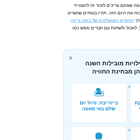
ה שאתם צריכים לזכור זה להצטייד
וח את היום הזה. תהיו בטוחים שהשייט
רך
החופים המושלמים של בוקה צ'יקה
ל, לאכול ולשתות עם חברים ממש כמו
×
לויות מובילות השנה
הן מבחינת החוויה
🏝️
קת
בייהייבה: טיול יום
שלם באי סאונה
🪩