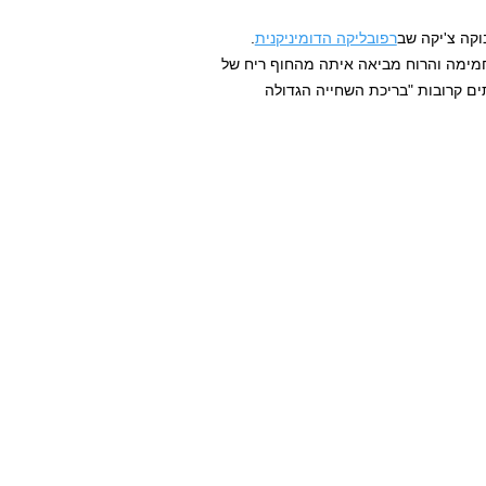
וקה צ'יקה שב
רפובליקה הדומיניקנית
.
חמימה והרוח מביאה איתה מהחוף ריח של
ים קרובות "בריכת השחייה הגדולה