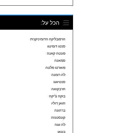
הכל על:
הרפובליקה הדומיניקנית
סנטו דומינגו
פונטה קאנה
סמאנה
פוארטו פלטה
לה רומנה
סנטיאגו
חרבקואה
בוקה צ'יקה
חואן דוליו
ברהונה
קונסטנזה
לה ווגה
בונאו