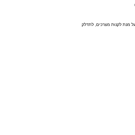
30% מהתשלום מראש על מנת לקנות מצרכים, לתדלק