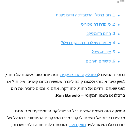
רום ברסלו והרפובליקה הדומיניקנית
סן פדרו דה מקוריס
הרום הדומיניקני
אז מה צפוי לכם במוזיאון ברצלו?
איך מגיעים?
קישורים חשובים
ברוכים הבאים ל
רפובליקה הדומיניקנית
. ומה יותר טוב מלשבת על החוף,
לעשן סיגר איכותי וללגום קובה ליברה שעשויה מרום קאריבי איכותי? אז
לפני שאתם יורדים אל החוף, קחו דקה. אתם מוזמנים להכיר את
רום
ברסלו
או בשמו המקומי –
Ron Barceló
.
המשקה הזה משמח אנשים בכל הרפובליקה הדומיניקית ואם אתם
מגיעים בקרוב אל תשכחו לבקר במרכז המבקרים ההיסטורי ובמפעל של
רום ברסלו הצמוד לעיר
חואן דוליו
. מובטחת לכם חוויה בלתי נשכחת,