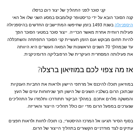
קני סוכר לפני התהליך של יצור רום ברסלו
קנה הסוכר הובא על ידי כריסטופר קולומבוס במסע השני שלו אל האי
היספניולה
בשנת 1493 בזמן שחיפשו המתיישבים החדשים בהיספניולה
פעילות רווחית אחרת מאשר הכרייה. ייצור סוכר במטעי הסוכר הפך
להיות תחום מבוקש ועם הזמן תעשיית קני הסוכר התפתחה והשתכללה
עד שבמהלך 70 השנים הראשונות של המאה העשרים היא היוותה
את פעילותה המסחרית העיקרית של הרפובליקה הדומיניקנית.
אז מה צפוי לכם במוזיאון ברצלו?
במוזיאון תוכלו להיכנס אל מרתפי היישון ולראות את החביות הענקיות
שבתוכן הרום בשלביו השונים של הישון תוך שניחוחות עזים של העץ
והמשקה מלוים אתכם. במהלך הביקור תתודרכו ותלמדו על התהליכים
שנערכים במפעל הרום מדי יום כולל תהליכי הייצור והאריזה.
בסוף הסיור תגיעו אל המרכז ההיסטורי, בו תוכלו לחוות ולראות חפצים
עתיקים לצד מודרניים הקשורים בתהליך הייצור של הרום.