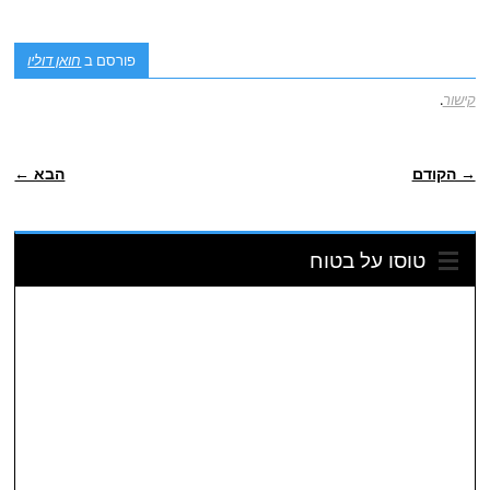
פורסם ב
חואן דוליו
קישור
.
ניווט פוסטיאלי
→ הקודם
הבא ←
טוסו על בטוח