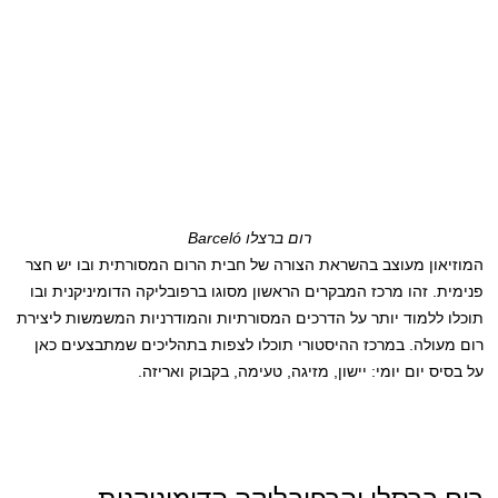
רום ברצלו Barceló
המוזיאון מעוצב בהשראת הצורה של חבית הרום המסורתית ובו יש חצר
פנימית. זהו מרכז המבקרים הראשון מסוגו ברפובליקה הדומיניקנית ובו
תוכלו ללמוד יותר על הדרכים המסורתיות והמודרניות המשמשות ליצירת
רום מעולה. במרכז ההיסטורי תוכלו לצפות בתהליכים שמתבצעים כאן
על בסיס יום יומי: יישון, מזיגה, טעימה, בקבוק ואריזה.
רום ברסלו והרפובליקה הדומיניקנית