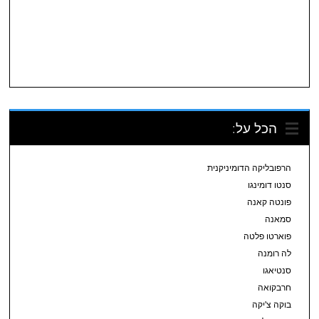
הכל על:
הרפובליקה הדומיניקנית
סנטו דומינגו
פונטה קאנה
סמאנה
פוארטו פלטה
לה רומנה
סנטיאגו
חרבקואה
בוקה צ'יקה