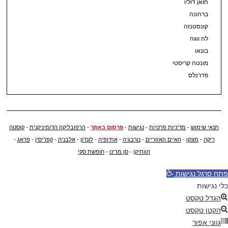
חואן דוליו
ברהונה
קונסטנזה
לה ווגה
בונאו
מונטה קריסטי
פדרנלס
תנאי שימוש
-
מדיניות פרטיות
-
נגישות
-
פרסום באתר
-
הרפובליקה הדומיניקנית
-
קוסטה
ריקה
-
מונקו
-
האיים האזוריים
-
נורבגיה
-
אתיופיה
-
לונדון
-
אלבניה
-
קפריסין
-
פראג
-
הוותיקן
-
סן מרינו
-
חופשת סקי
פתח סרגל נגישות
כלי נגישות
הגדל טקסט
הקטן טקסט
גווני אפור