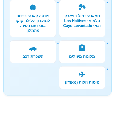
🪩
🏞️
סמאנה: טיול בפארק
פונטה קאנה: כניסה
הלאומי Los Haitises
למועדון הלילה קוקו
ובאי Cayo Levantado
בונגו עם הסעה
מהמלון
🚗
🏨
מלונות מעולים
השכרת רכב
✈️
טיסות זולות (מאוד!)