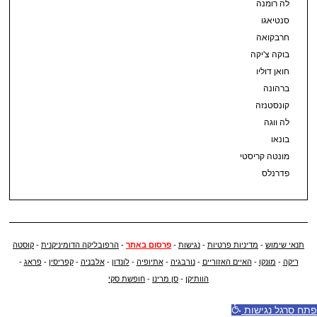
לה רומנה
סנטיאגו
חרבקואה
בוקה צ'יקה
חואן דוליו
ברהונה
קונסטנזה
לה ווגה
בונאו
מונטה קריסטי
פדרנלס
תנאי שימוש
-
מדיניות פרטיות
-
נגישות
-
פרסום באתר
-
הרפובליקה הדומיניקנית
-
קוסטה
ריקה
-
מונקו
-
האיים האזוריים
-
נורבגיה
-
אתיופיה
-
לונדון
-
אלבניה
-
קפריסין
-
פראג
-
הוותיקן
-
סן מרינו
-
חופשת סקי
פתח סרגל נגישות