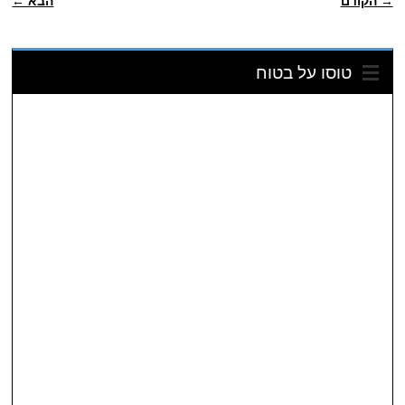
→ הקודם
הבא ←
טוסו על בטוח