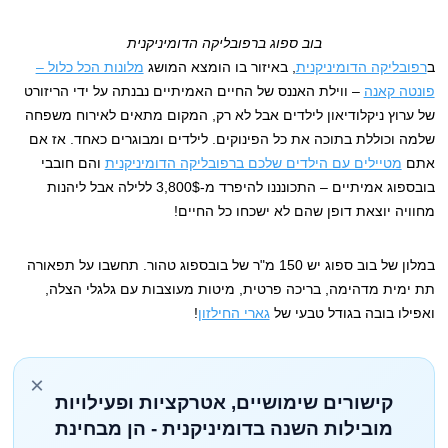
בוב ספוג ברפובליקה הדומיניקנית
ב
רפובליקה הדומיניקנית
, באיזור בו הומצא המושג
מלונות הכל כלול –
פונטה קאנה
– ווילת האננס של החיים האמיתיים נבנתה על ידי הריזורט
של ערוץ ניקלודיאון לילדים אבל לא רק, המקום מתאים לאירוח משפחה
שלמה וכוללת בתוכה את כל הפינוקים. לילדים ומבוגרים כאחד. אז אם
אתם
מטיילים עם הילדים שלכם ברפובליקה הדומיניקנית
והם חובבי
בובספוג אמיתיים – התכונננו להיפרד מ-3,800$ ללילה אבל ליהנות
מחוויה יוצאת דופן שהם לא ישכחו כל החיים!
במלון של בוב ספוג יש 150 מ"ר של בובספוג טהור. תחשבו על תפאורה
תת ימית מדהימה, בריכה פרטית, מיטות מעוצבות עם גלגלי הצלה,
ואפילו בובה בגודל טבעי של
גארי החילזון
!
×
קישורים שימושיים, אטרקציות ופעילויות
מובילות השנה בדומיניקנית - הן מבחינת