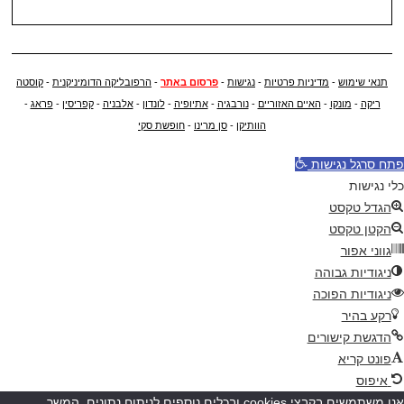
תנאי שימוש
-
מדיניות פרטיות
-
נגישות
-
פרסום באתר
-
הרפובליקה הדומיניקנית
-
קוסטה
ריקה
-
מונקו
-
האיים האזוריים
-
נורבגיה
-
אתיופיה
-
לונדון
-
אלבניה
-
קפריסין
-
פראג
-
הוותיקן
-
סן מרינו
-
חופשת סקי
פתח סרגל נגישות
כלי נגישות
הגדל טקסט
הקטן טקסט
גווני אפור
ניגודיות גבוהה
ניגודיות הפוכה
רקע בהיר
הדגשת קישורים
פונט קריא
איפוס
אנו משתמשים בקבצי cookies ובכלים נוספים לניתוח נתונים. המשך