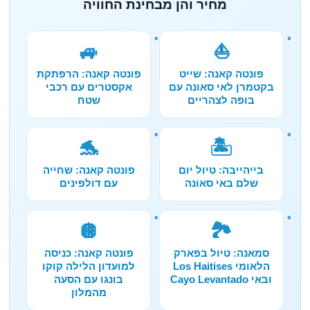
מחיר והן מבחינת החוויה
🚙
⛵
פונטה קאנה: שייט
פונטה קאנה: הרפתקת
בקטמרן לאי סאונה עם
אקסטרים עם רכבי
בופה לצהריים
שטח
🐬
🏝️
בייהייבה: טיול יום
פונטה קאנה: שחייה
שלם באי סאונה
עם דולפינים
🪩
🏞️
סמאנה: טיול בפארק
פונטה קאנה: כניסה
הלאומי Los Haitises
למועדון הלילה קוקו
ובאי Cayo Levantado
בונגו עם הסעה
מהמלון