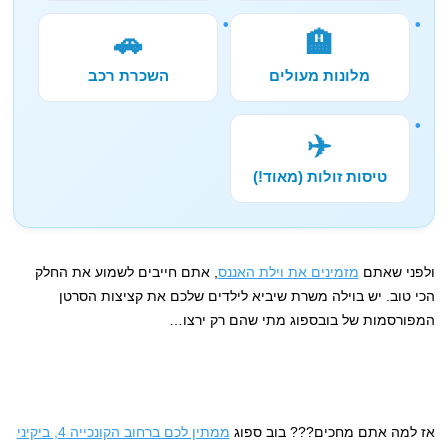
🚗
🏨
מלונות מעולים
השכרת רכב
✈️
טיסות זולות (מאוד!)
ולפני שאתם
מזמינים את וילת האננס
, אתם חייבים לשמוע את החלק
הכי טוב. יש בוילה משרת שיביא לילדים שלכם את קציצות הסרטן
המפורסמות של בובספוג מתי שהם רק ירצו…
אז למה אתם מחכים??? בוב ספוג
ממתין לכם ברחוב הקונכייה 4, ביקיני