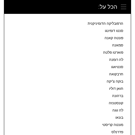
הכל על:
הרפובליקה הדומיניקנית
סנטו דומינגו
פונטה קאנה
סמאנה
פוארטו פלטה
לה רומנה
סנטיאגו
חרבקואה
בוקה צ'יקה
חואן דוליו
ברהונה
קונסטנזה
לה ווגה
בונאו
מונטה קריסטי
פדרנלס