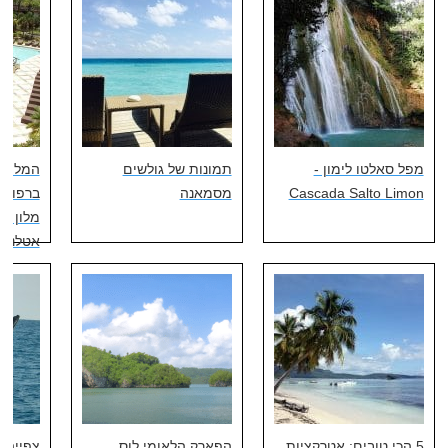
מפל סאלטו לימון -
תמונות של גולשים
המלון ה
Cascada Salto Limon
מסמאנה
ברפובלי
מלון וי
אטלנטי
5 הכי טובים: אטרקציות
הפארק הלאומי לוס
צפייה 