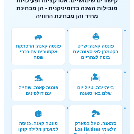
קישורים שימושיים, אטרקציות ופעילויות
מובילות השנה בדומיניקנית - הן מבחינת
מחיר והן מבחינת החוויה
🚙
⛵
פונטה קאנה: שייט
פונטה קאנה: הרפתקת
בקטמרן לאי סאונה עם
אקסטרים עם רכבי
בופה לצהריים
שטח
🐬
🏝️
בייהייבה: טיול יום
פונטה קאנה: שחייה
שלם באי סאונה
עם דולפינים
🪩
🏞️
סמאנה: טיול בפארק
פונטה קאנה: כניסה
הלאומי Los Haitises
למועדון הלילה קוקו