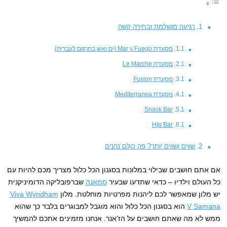
רגיעה מושלמת ובחירה קשה
מסעדת Mar y Fuego (ים ואש בתרגום לעברית)
מסעדת Le Marche
מסעדת Fusion
מסעדת Mediterranea
Snack Bar
Hip Bar
שווים ושווים יותר? פה כולם נהנים
אם אתם חושבים שבילוי במלונות בסגנון הכל כלול מצריך מכם להיות עם
כל העולם וילדיו – כדאי שתדעו שבעיר
סמאנה
שברפובליקה הדומיניקנית
יש מלון שמאפשר לכם ליהנות מפרטיות מוחלטת. מלון
Viva Wyndham
V Samana
הוא בסגנון הכל כלול והוא מוגבל למבוגרים בלבד כך שהוא
ממש לא מה שאתם חושבים על הז'אנר. אנחנו מזמינים אתכם להמשיך