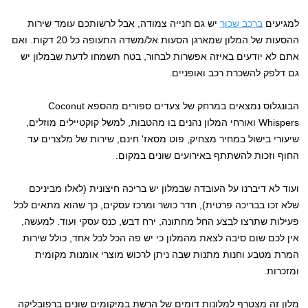
למגיעים
ברכב שכור
יש גם חנייה צמודה, אבל לרשותכם עומד שירות
ההסעות של המלון שמארגן הסעות אל/משדה התעופה כל 20 דקות. ואם
אתם לא יודעים באיזה אפשרות לבחור, בטח תשמחו לדעת שבמלון יש
גם דלפק להשכרת רכב ואופניים.
הבונגלוס נמצאים במרחק של צעדים ספורים מהספא Coconut
Whispers ואורחי המלון נהנים בו מהטבות, למשל קוקטיילים מוזלים,
שיעורי בישול במחיר מצחיק, פוט מסאז' חינם, שירות של מלצרים עד
החוף וזכות להשתתף באירועים שונים במקום.
ועוד לא דיברנו על העובדה שבמלון יש בריכה חיצונית (לאלו מביניכם
שלא זכו בבריכה פרטית), חדר כושר ומרכז עסקים, כך שהוא מתאים לכל
פעילות שתרצו לבצע החל מחתונה, ירח דבש, כנס עסקי ועוד. למעשה,
אין לכם שום סיבה לצאת מהמלון כי יש פה הכל לכל אחד, כולל שירות
המרת מטבע וחנות מתנות שבה ניתן לרכוש מוצרי אומנות מקומית
ומזכרות.
מלון זה מצטרף למלונות דומים של הרשת במיקומים שונים ברפובליקה