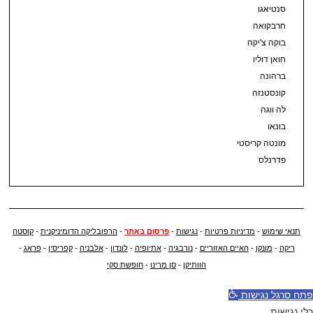
סנטיאגו
חרבקואה
בוקה צ'יקה
חואן דוליו
ברהונה
קונסטנזה
לה ווגה
בונאו
מונטה קריסטי
פדרנלס
תנאי שימוש
-
מדיניות פרטיות
-
נגישות
-
פרסום באתר
-
הרפובליקה הדומיניקנית
-
קוסטה
ריקה
-
מונקו
-
האיים האזוריים
-
נורבגיה
-
אתיופיה
-
לונדון
-
אלבניה
-
קפריסין
-
פראג
-
הוותיקן
-
סן מרינו
-
חופשת סקי
פתח סרגל נגישות
כלי נגישות