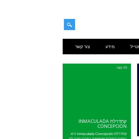
טייל
מידע
צור קשר
לה ווגה
קתדרלת INMACULADA
CONCEPCIÓN
קתדרלת Inmaculada Concepción היא
כנסייה קתולית שנמצאת במרכז העיר לה