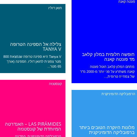
פונטה קאנה
חואן דוליו
צלילה אל הספינה הטרופה
TANYA V
חופשה חלומית במלון קלאב
Tanya V היא ספינה טרופה שנמצאת 800
מד פונטה קאנה
מטר צפונית לחואן דוליו. הספינה (אורך
65 מטר...
מתחם המלון קלאב הוטל פונטה
קאנה משתרע על פני יותר מ-2000 מ"ר
של צמחייה טרופית,...
קונסטנזה
הרפובליקה הדומיניקנית
LAS PIRÁMIDES – האנדרטה
מלונות היוקרה הטובים ביותר
המיוחדת של קונסטנזה
ברפובליקה הדומיניקנית
הרפובליקה הדומיניקנית, המדינה