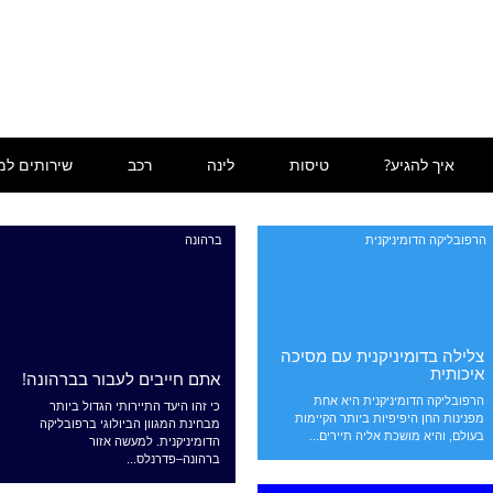
איך להגיע?
טיסות
לינה
רכב
שירותים למ
הרפובליקה הדומיניקנית
ברהונה
צלילה בדומיניקנית עם מסיכה
איכותית
אתם חייבים לעבור בברהונה!
הרפובליקה הדומיניקנית היא אחת
כי זהו היעד התיירותי הגדול ביותר
מפנינות החן היפיפיות ביותר הקיימות
מבחינת המגוון הביולוגי ברפובליקה
בעולם, והיא מושכת אליה תיירים...
הדומיניקנית. למעשה אזור
ברהונה–פדרנלס...