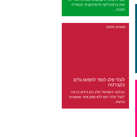
ווגה ברפובליקה הדומיניקנית. הכנסייה
נחנכה...
פוארטו פלטה
לונלי פלג לומד לתפוס גלים
בקברטה
הבלוגר הישראלי פלג כהן הידוע בכינויו
"לונלי פלג" הוא ללא ספק אחד מאושיות
הרשת...