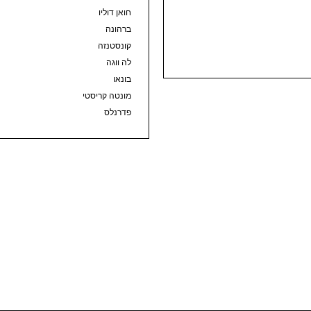
חואן דוליו
ברהונה
קונסטנזה
לה ווגה
בונאו
מונטה קריסטי
פדרנלס