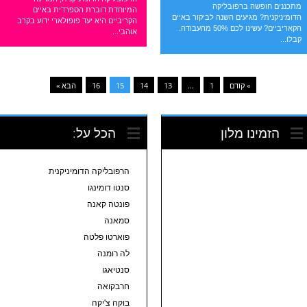
מתכננים חופשה ברפובליקה
המיוחדת דוברת הספרדית באיים
הדומיניקנית? מגיעים השנה לביקור באיים
הקריביים היא יעד פופולארי ידוע בקרב
הקאריביים? עשינו לכם 50% מהעבודה.
אוהבי...
קבלו...
» קודם
1
…
13
14
15
16
הבא »
הזמינו מלון
הכל על:
הרפובליקה הדומיניקנית
סנטו דומינגו
פונטה קאנה
סמאנה
פוארטו פלטה
לה רומנה
סנטיאגו
חרבקואה
בוקה צ'יקה