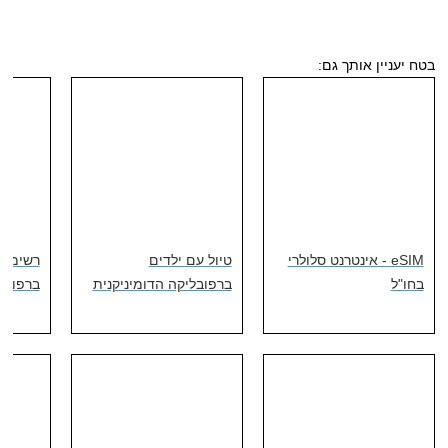
בטח יעניין אותך גם:
eSIM - אינטרנט סלולרי
טיול עם ילדים
רשימת צ
בחו"ל
ברפובליקה הדומיניקנית
ברפובל