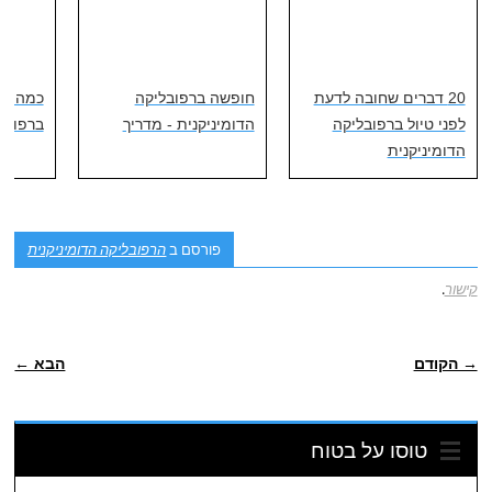
20 דברים שחובה לדעת
חופשה ברפובליקה
כמה עו
לפני טיול ברפובליקה
הדומיניקנית - מדריך
ברפובל
הדומיניקנית
פורסם ב
הרפובליקה הדומיניקנית
קישור
.
ניווט פוסטיאלי
→ הקודם
הבא ←
טוסו על בטוח