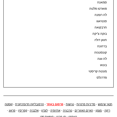
סמאנה
פוארטו פלטה
לה רומנה
סנטיאגו
חרבקואה
בוקה צ'יקה
חואן דוליו
ברהונה
קונסטנזה
לה ווגה
בונאו
מונטה קריסטי
פדרנלס
תנאי שימוש
-
מדיניות פרטיות
-
נגישות
-
פרסום באתר
-
הרפובליקה הדומיניקנית
-
קוסטה
ריקה
-
מונקו
-
האיים האזוריים
-
נורבגיה
-
אתיופיה
-
לונדון
-
אלבניה
-
קפריסין
-
פראג
-
הוותיקן
-
סן מרינו
-
חופשת סקי