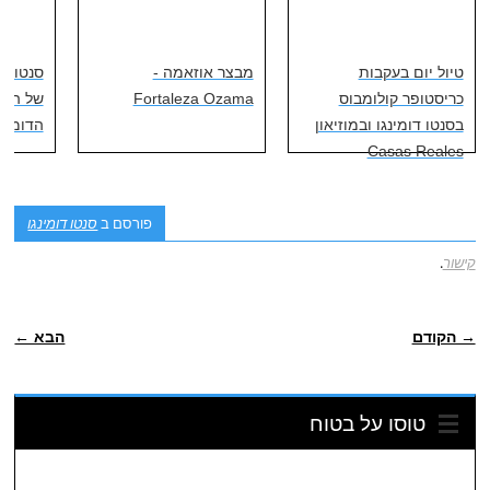
טיול יום בעקבות
מבצר אוזאמה -
סנטו דו
כריסטופר קולומבוס
Fortaleza Ozama
של הרפ
בסנטו דומינגו ובמוזיאון
הדומיני
Casas Reales
פורסם ב
סנטו דומינגו
קישור
.
ניווט פוסטיאלי
→ הקודם
הבא ←
טוסו על בטוח