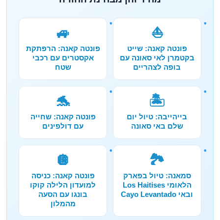
🚙
⛵
פונטה קאנה: שייט
פונטה קאנה: הרפתקת
בקטמרן לאי סאונה עם
אקסטרים עם רכבי
בופה לצהריים
שטח
🐬
🏝️
בייהייבה: טיול יום
פונטה קאנה: שחייה
שלם באי סאונה
עם דולפינים
🪩
🏞️
סמאנה: טיול בפארק
פונטה קאנה: כניסה
הלאומי Los Haitises
למועדון הלילה קוקו
ובאי Cayo Levantado
בונגו עם הסעה
מהמלון