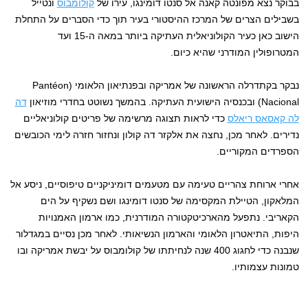
בבוקר נצא מפונטה קאנה אל סנטו דומינגו, עירו של
קולומבוס
ונטייל
בשבילים הצרים של המרכז ההיסטורי בעיר תוך כדי הסברים על התחלת
הישוב כאן כעיר הקולוניאלית העתיקה ביותר במאה ה-15 ועד
המטרופולין המודרני שהיא כיום.
נבקר בקתדרלה הראשונה של אמריקה ובפנתיאון הלאומי (Pantéon
Nacional) ובכנסיה הישועית העתיקה. בהמשך נשוטט בחדרי מוזיאון
דה
לה קאסאס ריאלס
כדי לראות תצוגה מרשימה של פריטים קולוניאליים
נדירים. לאחר מכן, נחצה את אלקזר דה קולון ונחזור חזרה לימי הכובשים
הספרדים המקוריים.
אחרי ארוחת צהריים טעימה עם מטעמים דומיניקניים טיפוסיים, ניסע אל
המלאקון, הטיילת המקסימה של סנטו דומינגו ושם נשקיף על הים
הקאריבי. נתפעל מהארכיטקטורה המודרנית, כמו ארמון האמנויות
היפות, התיאטרון הלאומי והארמון הנשיאותי. לאחר מכן נסיים במגדלור
שנבנה כדי לחגוג 400 שנה לנחיתתו של קולומבוס על יבשת אמריקה ובו
טמונות עצמותיו.