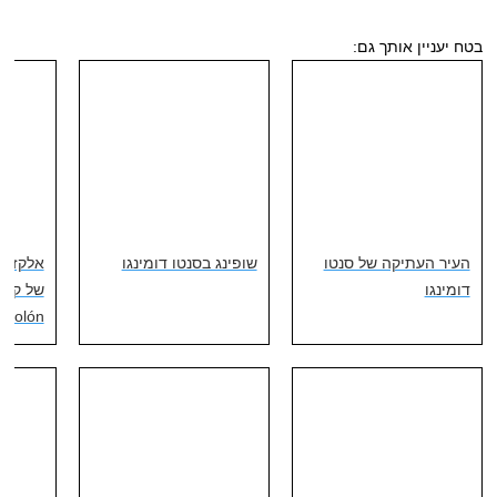
בטח יעניין אותך גם:
העיר העתיקה של סנטו
שופינג בסנטו דומינגו
אלקזר 
דומינגו
 Colón