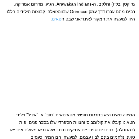
מיוקטן ובליז) וחלקם, ה-Arawakan Indians, הגיעו מדרום אמריקה.
רבים מהם עברו דרך עמק Orinocco שבוונצואלה. קבוצות הילידים הללו
היוו למעשה את המקור לאינדיאני שבט ה
טאינו
.
המילה טאינו היא בתרגום חופשי מטאינואית "טוב" או "אציל" וילידי
הטאינו קיבלו את קולומבוס והצוות הספרדי שלו בסבר פנים יפות
(בהתחלה). בכתבים ספרדיים עתיקים נכתב שלא נראו מעולם אינדיאני
טאינו נלחמים בינם לבין עצמם, למעשה, הם המירו כעסים