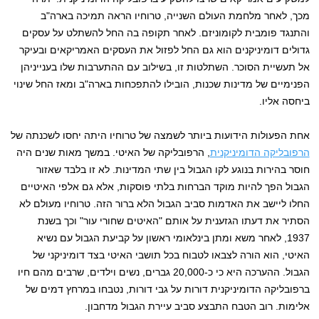
מכך, לאחר מלחמת העולם השנייה, טרוחיו הראה תמיכה בארה"ב
והתנגד פומבית לקומוניזם. לאחר תקופה בה החל להשתלט על עסקים
גדולים דומיניקנים הוא גם החל לפזול את העסקים האמריקאים ובעיקר
אל תעשיית הסוכר. השתלטות זו, בשילוב עם ההתערבות שלו בענייניהן
הפנימיים של מדינות שכנות, הובילו להתפכחות בארה"ב ומאז החל שינוי
ביחסה אליו.
אחת הפעולות הידועות ביותר לשמצה של טרוחיו היתה יחסו לשכנתה של
הרפובליקה הדומיניקנית
, הרפובליקה של האיטי. במשך מאות שנים היה
חוסר בהירות בנוגע לקו הגבול בין שתי המדינות. לא זו בלבד שאזור
הגבול הפך להיות מוקד הברחות בלתי פוסקות, אלא גם אלפי האיטיים
החלו ליישב את האדמות סביב הגבול הלא ברור הזה. טרוחיו מעולם לא
הסתיר את דעתו הגזענית על אותם "האיטים שחורי עור" וכך בשנת
1937, לאחר משא ומתן בינלאומי ראשון על קביעת הגבול עם נשיא
האיטי, הוא הורה לצבאו לטבוח בכל תושבי האיטי בצד דומיניקני של
הגבול. ההערכה היא כי כ-20,000 גברים, נשים וילדים, שרבים מהם חיו
ברפובליקה הדומיניקנית דורות על גבי דורות, נטבחו במרחץ דמים של
אלימות. רוב הטבח התבצע סביב עיירת הגבול מדחבון.