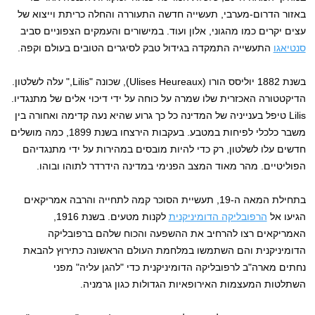
באזור הדרום-מערבי, תעשייה חדשה התעוררה והחלה כריתת וייצוא של
עצים יקרים כמו מהגוני, אלון ועוד. במישורים והעמקים הצפוניים סביב
סנטיאגו
התעשייה התמקדה בגידול טבק לסיגרים הטובים בעולם וקפה.
בשנת 1882 יוליסס הורו (
Ulises Heureaux
), שכונה "Lilis," עלה לשלטון.
הדיקטטורה האכזרית שלו שמרה על כוחה על ידי דיכוי אלים של מתנגדיו.
Lilis טיפל בענייניה של המדינה כל כך גרוע שהיא נעה קדימה ואחורה בין
משבר כלכלי לפיחות במטבע. בעקבות הירצחו בשנת 1899, כמה מושלים
חדשים עלו לשלטון, רק כדי להיות מובסים במהירות על ידי מתנגדיהם
הפוליטיים. מהר מאוד המצב הפנימי במדינה הידרדר לתוהו ובוהו.
בתחילת המאה ה-19, תעשיית הסוכר קמה לתחייה והרבה אמריקאים
הגיעו אל
הרפובליקה הדומיניקנית
לקנות מטעים. בשנת 1916,
האמריקאים רצו להרחיב את ההשפעה והכוח שלהם ברפובליקה
הדומיניקנית והם השתמשו במלחמת העולם הראשונה כתירוץ להבאת
נחתים מארה"ב לרפובליקה הדומיניקנית כדי "להגן עליה" מפני
השתלטות המעצמות האירופאיות הגדולות כגון גרמניה.