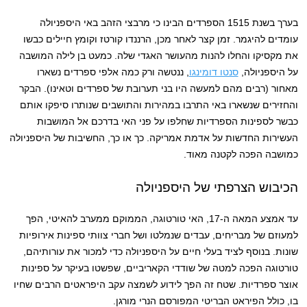
בערך בשנת 1515 הספרדים הבינו כי מרבצי הזהב באי היספניולה
עומדים להיגמר. זמן קצר לאחר מכן, הרננדו קורטז וקומץ חיילים כבשו
את מקסיקו והחלו להנות מהעושר האגדי שלה. כמעט בן לילה המושבה
על היספניולה,
סנטו דומינגו
, ננטשה ורק כמה אלפי ספרדים נשארו
מאחור (רבים מהם למעשה היו בני תערובת של ספרדים וטאינו). הבקר
והחזירים שנשארו באי התרבו ​​במהירות והתושבים שנותרו סיפקו אותם
כבשר לספינות הספרדיות שחלפו על פני האי בדרכם אל המושבות
העשירות החדשות על אדמת אמריקה. כך או כך, החשיבות של היספניולה
כמושבה הפכה לקטנה מאוד.
הכיבוש הצרפתי של היספניולה
עד אמצע המאה ה-17, האי טורטוגה, הממוקם ממערב להאיטי, הפך
למעוזם של מבריחים, עבדים שנמלטו ושל חברי צוותי ספינות אירופיות
שונות. בנוסף לציד בעלי חיים על היספניולה כדי למכור את עורותיהם,
טורטוגה הפכה למטה של ​​שודדי הקאריביים, שפשטו בעיקר על ספינות
אוצר ספרדיות. שטח זה הפך לידוע לשמצה עקב היפראטים הרבים שחיו
בו, כולל הפיראט הבריטי המפורסם הנרי מורגן.