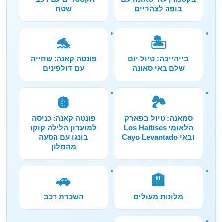
בופה לצהריים
שטח
🐬
🏝️
בייהייבה: טיול יום
פונטה קאנה: שחייה
שלם באי סאונה
עם דולפינים
🪩
🏞️
סמאנה: טיול בפארק
פונטה קאנה: כניסה
הלאומי Los Haitises
למועדון הלילה קוקו
ובאי Cayo Levantado
בונגו עם הסעה
מהמלון
🚗
🏨
מלונות מעולים
השכרת רכב