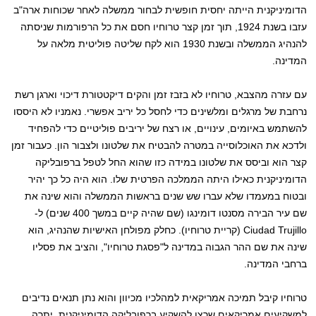
הדומיניקנית הייתה יחסית חופשית לבחור ממשלה לאחר שכוחות ארה"ב
עזבו בשנת 1924, תוך זמן קצר טרוחיו חסם את כל הרפורמות שניסתה
להנהיג הממשלה ובשנת 1930 הוא לקח שליטה פוליטית מלאה על
המדינה.
עם עזרה מהצבא, טרוחיו לא בזבז זמן והקים דיקטטורת דיכוי וארגן רשת
נרחבת של מרגלים ומלשינים כדי לחסל כל יריב אפשרי. נאמניו לא היססו
להשתמש באיומים, עינויים, או רצח של יריבים פוליטיים כדי להפחיד
ולדכא את האוכלוסייה במטרה להבטיח את שלטונו ולצבור הון. כעבור זמן
קצר הוא וביסס את שלטונו במידה כזו שהוא החל לטפל ברפובליקה
הדומיניקנית כאילו היתה הממלכה הפרטית שלו. הוא היה כל כך יהיר
ובטוח במעמדו שלא עברו שש שנים בראשות הממשלה והוא שינה את
שם עיר הבירה מסנטו דומינגו (שם שהיה קיים במשך 400 שנים) ל-
Ciudad Trujillo (קריית טרוחיו). כחלק מפולחן האישיות שהנהיג, הוא
שינה את שם ההר הגבוה במדינה ל"פסגת טרוחיו", והציב את פסליו
ברחבי המדינה.
טרוחיו קיבל תמיכה אמריקאית למהלכיו מכיוון והוא נתן תנאים נדיבים
למשקיעים אמריקאים שרצו להשקיע ברפובליקה הדומיניקנית. יתרה