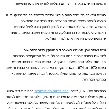
ותשעה חודשים מאוחר יותר הם הצליחו להדיח אותו מן הנשיאות.
בשנים שלאחר מכן שרר כאוס פוליטי וכלכלי ברפובליקה הדומיניקנית. זו
הגיעה לשיאה כאשר מעמד הפועלים כרת ברית עם הפורשים
מהצבא. נשיא ארה"ב באותה עת לינדון ג'ונסון הורה לחיל הנחתים
האמריקאי לכבוש את הרפובליקה הדומיניקנית (שוב), הפעם בתואנה
שהקומוניסטים היו אחראים למרד הפוליטי.
שנה לאחר מכן, המנהיג לשעבר ד"ר חואקין בלגר נבחר שוב
לנשיאות בעזרת ארה"ב במה שהוכר על ידי כל המשקיפים כבחירות
מבוימות. בלגר נותר בשלטון במשך 12 השנים הבאות ונבחר מחדש
בשנת 1970 וב-1974. בשני המקרים האופוזיציה טענה כי הבחירות שוב
תהיינה מבוימות, כך שהם אפילו לא ניסו להעלות מועמד להשתתף
במרוצי הבחירות.
בבחירות של 1978, אזרחי
הרפובליקה הדומיניקנית
בחרו את ד"ר אנטוניו
גוזמן ממפלגת המהפכה הדומיניקנית (PRD). בלגר ותומכיו ניסו לעשות
הכל, כולל פעולות לא לגיטימיות על מנת לשמור על בלגר בנשיאות אבל
תחת לחץ בינלאומי, במיוחד מממשלתו של הנשיא ג'ימי קרטר בארה"ב,