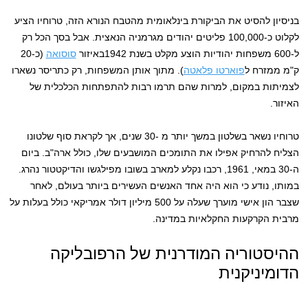
בניסיון להסיט את הביקורת בינלאומית מהטבח הנורא הזה, טרוחיו הציע
לקלוט כ-100,000 פליטים יהודים מגרמניה הנאצית. אבל בסך הכל רק
ל-600 משפחות יהודיות הוצע מקלט בשנת 1942באיזור
סוסואה
(כ-20
ק"מ ממזרח ל
פוארטו פלאטה
). מתוך אותן המשפחות, רק כתריסר נשארו
לצמיתות במקום, למרות שהם תרמו רבות להתפתחות הכלכלית של
האיזור.
טרוחיו נשאר בשלטון במשך יותר מ -30 שנים, אך לקראת סוף שלטונו
הצליח להרחיק אפילו את התומכים המושבעים שלו, כולל ארה"ב. ביום
ה-30 במאי, 1961, רכבו נקלע למארב בשובו מפילגשו והדיקטטור נהרג.
במותו, נודע כי הוא היה אחד האנשים העשירים ביותר בעולם, לאחר
שצבר הון אישי מוערך שעלה על 500 מיליון דולר אמריקאי כולל בעלות על
מרבית הקרקעות החקלאיות במדינה.
ההיסטוריה המודרנית של הרפובליקה
הדומיניקנית