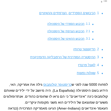
הכיבושים הספרדיים, הצרפתיים וההאיטיים
הכיבוש הספרדי של היספניולה
הכיבוש הצרפתי של היספניולה
הכיבוש ההאיטי של היספניולה
הדיקטטור טרוחיו
ההיסטוריה המודרנית של הרפובליקה הדומיניקנית
לאונל פרננדז
שאלות נפוצות
לפחות 5000 שנה לפני ש
כריסטופר קולומבוס
גילה את אמריקה, האי,
הידוע בשם היספניולה (La Española), היה מיושב על ידי ילידים שאותם
קולומבוס כינה "אינדיאנים" כי הם נראו לו שחומים כהודים. אנתרופולוגים
משערים שמוצאם של הילידים הוא משני מקומות עיקריים.
העאמר-אינדיאנים (Amer-Indians) הגיעו מאמריקה המרכזית (כנראה