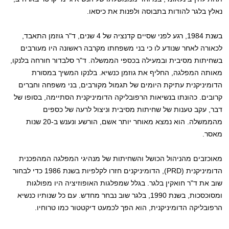
נאלץ בלגר להודות בתבוסה ולפנות את כיסאו.
בשנת 1984, רגע לפני שסיים קדנציה של 4 שנים, ד"ר גוזמן התאבד,
לכאורה לאחר שנודע לו כי בני משפחתו מקרבה ראשונה היו מעורבים
בשחיתות מסיבית ובמעילה בכספי הממשלה. ד"ר סלבדור חורחה בלנקו,
מאותה המפלגה, החליף את גוזמן כנשיא. בלנקו המשיך במסורת
הדומיניקנית עתיקת היומים של תגמול מקורבים, בני משפחה וחברים
קרובים. כהונתו בנשיאות הרפובליקה הדומיניקנית הסתיימה, בסופו של
דבר, עקב טענות של שחיתות מסיבית וניצול לרעה של כספים
מהממשלה. הוא נמצא מאוחר יותר אשם, הורשע ונענש ב-20 שנות
מאסר.
מאוכזבים מהניהול הכושל והשחיתות של מנהיגי המפלגה המהפכנית
הדומיניקנית (PRD), הדומיניקנים חזרו לקלפיות בשנת 1986 כדי לבחור
שוב את ד"ר חואקין בלגר. בגלל שמפלגות האופוזיציה היו מפולגות
ומסוכסכות, בשנת 1990, בלגר שוב נבחר מחדש. עם כל שנותיו כנשיא
הרפובליקה הדומיניקנית, הוא הפך לכמעט דיקטטור כמו טרוחיו.