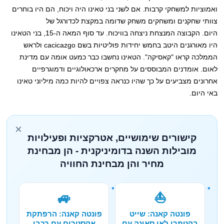
ואמוציות למשחקי קרבות. אם לשני בני טאינו היה ויכוח, הם היו בוחרים
צוותי שחקנים ומשחקים משחק שדומה במקצת לכדורגל של
היום. הקבוצה המנצחת ניצחה בוויכוח. עד סוף המאה ה-15, בני הטאינו
היו מאורגנים היטב בחמש יחידות פוליטיות בשם cacicazgo ולראש
הממלכה קראו "קאסיקה". הטאינו נחשבו כבר כמעט אומה עם מדינת
לאום. אומדנים המבוססים על מחקרים ארכאולוגיים ודמוגרפיים
אחרונים מצביעים על כך שהיו כנראה צפויים להיות כמה מיליוני טאינו
באי היום.
×
קישורים שימושיים, אטרקציות ופעילויות
מובילות השנה בדומיניקנית - הן מבחינת
מחיר והן מבחינת החוויה
🚙
⛵
פונטה קאנה: שייט
פונטה קאנה: הרפתקת
בקטמרן לאי סאונה עם
אקסטרים עם רכבי