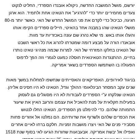
יורשם, מושל המושבה החדשה, ניקולא אובנדו הספרדי, החליט לנקוט
צעדים מחמירים יותר כדי "להרגיע" את הטאינו אחת ולתמיד. הוא ארגן
חגיגה, כביכול כדי לקדם את פני המושל החדש של האי. כאשר יותר מ-80
מושלי הטאינו שהו במבנה אחד בהאיטי, חיילים ספרדים הקיפו אותו
והעלו אותו באש. מי שלא נהרג שם עונה באכזריות עד מוות.
אובאנדו הורה על מבצע דומה שמטרתו להרוג את כל ראשי השבט
של הטאינו בחלקו המזרחי של האי. למרות שכמה מנהיגי טאינו נותרו
בחיים, ההתנגדות הטאינואית חוסלה כמעט לגמרי וזה הפך לדפוס
הפעולה בו השתמשו הספרדים בשאר אמריקה.
בניגוד לאירופים, האפריקאים והאסייתים שנחשפו למחלות במשך מאות
שנים עקב המסחר הבינלאומי ההולך וגדל, הטאינו לא היו חסינים אליהן.
הטאינו שנלקחו ע"י הספרדים לעבודות לא היו מסוגלים גם לעסוק
בפעילות חקלאית על מנת להאכיל את עצמם והרעב האיץ את שיעור
התמותה שלהם. כדי להימלט מן הספרדים, הטאינו החלו לנטוש
את הכפרים שלהם ולשרוף את שדותיהם. הם נמלטו אל אזורים פחות
מסבירי פנים של האי ויצרו מושבות זמניות. חלקם ברחו לאיים אחרים
ואפילו אל יבשת אמריקה. אבעבועות שחורות הגיעו לאי בסוף שנת 1518