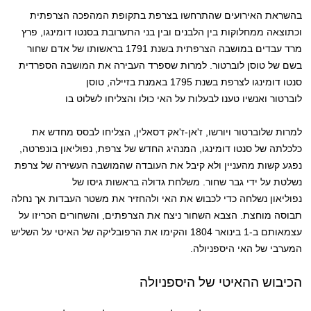
בהשראת האירועים שהתרחשו בצרפת בתקופת המהפכה הצרפתית
וכתוצאה ממחלוקות בין הלבנים ובין בני התערובת בסנטו דומינגו, פרץ
מרד עבדים במושבה הצרפתית בשנת 1791 בראשותו של אדם שחור
בשם של טוסן לוברטור. למרות שספרד העבירה את המושבה הספרדית
סנטו דומינגו לצרפת בשנת 1795 באמנת בזיילה, טוסן
לוברטור ואנשיו טענו לבעלות על האי כולו והצליחו לשלוט בו
למרות שלוברטור ויורשו, ז'אן-ז'אק דסאלין, הצליחו לבסס מחדש את
כלכלתה של סנטו דומינגו, המנהיג החדש של צרפת, נפוליאון בונפרטה,
נפגע קשות מהעניין ולא קיבל את העובדה שהמושבה העשירה של צרפת
נשלטת על ידי גבר שחור. משלחת גדולה בראשות גיסו של
נפוליאון נשלחה כדי לכבוש את האי ולהחזיר את משטר העבדות אך נחלה
תבוסה מוחצת. הצבא השחור ניצח את הצרפתים, והשחורים הכריזו על
עצמאותם ב-1 בינואר 1804 והקימו את הרפובליקה של האיטי על השליש
המערבי של האי היספניולה.
הכיבוש ההאיטי של היספניולה