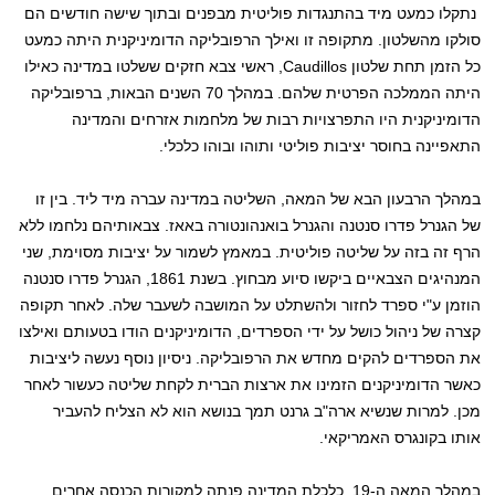
נתקלו כמעט מיד בהתנגדות פוליטית מבפנים ובתוך שישה חודשים הם
סולקו מהשלטון. מתקופה זו ואילך הרפובליקה הדומיניקנית היתה כמעט
כל הזמן תחת שלטון Caudillos, ראשי צבא חזקים ששלטו במדינה כאילו
היתה הממלכה הפרטית שלהם. במהלך 70 השנים הבאות, ברפובליקה
הדומיניקנית היו התפרצויות רבות של מלחמות אזרחים והמדינה
התאפיינה בחוסר יציבות פוליטי ותוהו ובוהו כלכלי.
במהלך הרבעון הבא של המאה, השליטה במדינה עברה מיד ליד. בין זו
של הגנרל פדרו סנטנה והגנרל בואנהונטורה באאז. צבאותיהם נלחמו ללא
הרף זה בזה על שליטה פוליטית. במאמץ לשמור על יציבות מסוימת, שני
המנהיגים הצבאיים ביקשו סיוע מבחוץ. בשנת 1861, הגנרל פדרו סנטנה
הוזמן ע"י ספרד לחזור ולהשתלט על המושבה לשעבר שלה. לאחר תקופה
קצרה של ניהול כושל על ידי הספרדים, הדומיניקנים הודו בטעותם ואילצו
את הספרדים להקים מחדש את הרפובליקה. ניסיון נוסף נעשה ליציבות
כאשר הדומיניקנים הזמינו את ארצות הברית לקחת שליטה כעשור לאחר
מכן. למרות שנשיא ארה"ב גרנט תמך בנושא הוא לא הצליח להעביר
אותו בקונגרס האמריקאי.
במהלך המאה ה-19, כלכלת המדינה פנתה למקורות הכנסה אחרים.