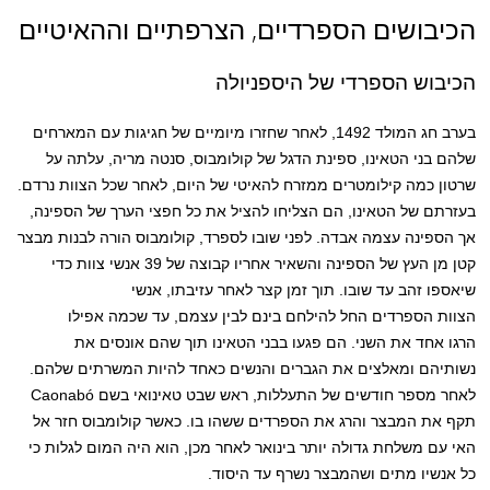
הכיבושים הספרדיים, הצרפתיים וההאיטיים
הכיבוש הספרדי של היספניולה
בערב חג המולד 1492, לאחר שחזרו מיומיים של חגיגות עם המארחים
שלהם בני הטאינו, ספינת הדגל של קולומבוס, סנטה מריה, עלתה על
שרטון כמה קילומטרים ממזרח להאיטי של היום, לאחר שכל הצוות נרדם.
בעזרתם של הטאינו, הם הצליחו להציל את כל חפצי הערך של הספינה,
אך הספינה עצמה אבדה. לפני שובו לספרד, קולומבוס הורה לבנות מבצר
קטן מן העץ של הספינה והשאיר אחריו קבוצה של 39 אנשי צוות כדי
שיאספו זהב עד שובו. תוך זמן קצר לאחר עזיבתו, אנשי
הצוות הספרדים החל להילחם בינם לבין עצמם, עד שכמה אפילו
הרגו אחד את השני. הם פגעו בבני הטאינו תוך שהם אונסים את
נשותיהם ומאלצים את הגברים והנשים כאחד להיות המשרתים שלהם.
לאחר מספר חודשים של התעללות, ראש שבט טאינואי בשם Caonabó
תקף את המבצר והרג את הספרדים ששהו בו. כאשר קולומבוס חזר אל
האי עם משלחת גדולה יותר בינואר לאחר מכן, הוא היה המום לגלות כי
כל אנשיו מתים ושהמבצר נשרף עד היסוד.