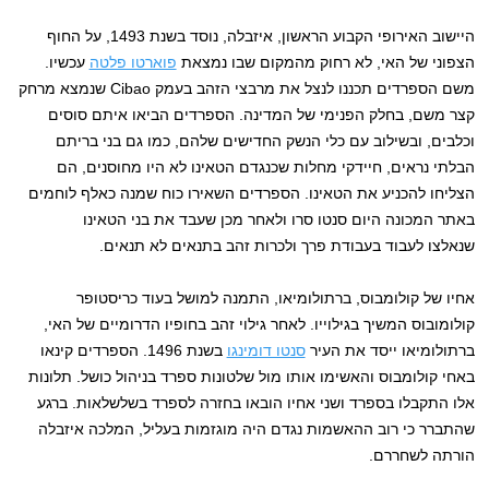
היישוב האירופי הקבוע הראשון, איזבלה, נוסד בשנת 1493, על החוף
הצפוני של האי, לא רחוק מהמקום שבו נמצאת
פוארטו פלטה
עכשיו.
משם הספרדים תכננו לנצל את מרבצי הזהב בעמק Cibao שנמצא מרחק
קצר משם, בחלק הפנימי של המדינה. הספרדים הביאו איתם סוסים
וכלבים, ובשילוב עם כלי הנשק החדישים שלהם, כמו גם בני בריתם
הבלתי נראים, חיידקי מחלות שכנגדם הטאינו לא היו מחוסנים, הם
הצליחו להכניע את הטאינו. הספרדים השאירו כוח שמנה כאלף לוחמים
באתר המכונה היום סנטו סרו ולאחר מכן שעבד את בני הטאינו
שנאלצו לעבוד בעבודת פרך ולכרות זהב בתנאים לא תנאים.
אחיו של קולומבוס, ברתולומיאו, התמנה למושל בעוד כריסטופר
קולומובוס המשיך בגילוייו. לאחר גילוי זהב בחופיו הדרומיים של האי,
ברתולומיאו ייסד את העיר
סנטו דומינגו
בשנת 1496. הספרדים קינאו
באחי קולומבוס והאשימו אותו מול שלטונות ספרד בניהול כושל. תלונות
אלו התקבלו בספרד ושני אחיו הובאו בחזרה לספרד בשלשלאות. ברגע
שהתברר כי רוב ההאשמות נגדם היה מוגזמות בעליל, המלכה איזבלה
הורתה לשחררם.