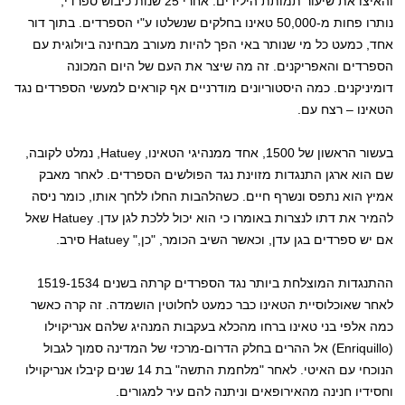
והאיצו את שיעור תמותת הילידים. אחרי 25 שנות כיבוש ספרדי,
נותרו פחות מ-50,000 טאינו בחלקים שנשלטו ע"י הספרדים. בתוך דור
אחד, כמעט כל מי שנותר באי הפך להיות מעורב מבחינה ביולוגית עם
הספרדים והאפריקנים. זה מה שיצר את העם של היום המכונה
דומיניקנים. כמה היסטוריונים מודרניים אף קוראים למעשי הספרדים נגד
הטאינו – רצח עם.
בעשור הראשון של 1500, אחד ממנהיגי הטאינו, Hatuey, נמלט לקובה,
שם הוא ארגן התנגדות מזוינת נגד הפולשים הספרדים. לאחר מאבק
אמיץ הוא נתפס ונשרף חיים. כשהלהבות החלו ללחך אותו, כומר ניסה
להמיר את דתו לנצרות באומרו כי הוא יכול ללכת לגן עדן. Hatuey שאל
אם יש ספרדים בגן עדן, וכאשר השיב הכומר, "כן," Hatuey סירב.
ההתנגדות המוצלחת ביותר נגד הספרדים קרתה בשנים 1519-1534
לאחר שאוכלוסיית הטאינו כבר כמעט לחלוטין הושמדה. זה קרה כאשר
כמה אלפי בני טאינו ברחו מהכלא בעקבות המנהיג שלהם אנריקוילו
(Enriquillo) אל ההרים בחלק הדרום-מרכזי של המדינה סמוך לגבול
הנוכחי עם האיטי. לאחר "מלחמת התשה" בת 14 שנים קיבלו אנריקוילו
וחסידיו חנינה מהאירופאים וניתנה להם עיר למגורים.