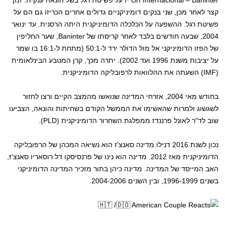
Internacional – Baninter הכריז על פשיטת רגל בשל הונאה ענקית. זמן
קצר לאחר מכן, שני בנקים דומיניקניים גדולים אחרים הכריזו גם הם על
פשיטת רגל. ההשפעה על הכלכלה הדומיניקנית היתה הרסנית. עד ינואר
2004, שבעה חודשים בלבד לאחר קריסתו של Baninter, שער החליפין
של הפזו הדומיניקני אל מול הדולר ירד ל-50:1 (מתחת ל-16:1 בו שמר
על יציבות משנת 1996 ועד 2002). יתרה מכך, קרן המטבע הבינלאומית
(IMF) השעתה את ההלוואות לרפובליקה הדומיניקנית.
בחודש מאי 2004, אזרחי המדינה שנואשו מהמצב הקיים ורצו לחזור
לשגשוג ולמרות שהאשימו את הממשל הקודם בשחיתות והונאה, הצביעו
שוב לד"ר לאונל פרננדז ממפלגת השחרור הדומיניקנית (PLD).
נכון לשנת 2016 דנילו מדינה סאנצ'ז הוא נשיאה המכהן של הרפובליקה
הדומיניקנית מאז 2012. מדינה הוא נינו של פרנסיסקו דל רוסאריו סאנצ'ז,
האב המייסד של המדינה. מדינה כיהן בתור מזכיר המדינה הדומיניקני
בשנים 1996-1999, ובין השנים 2004-2006.