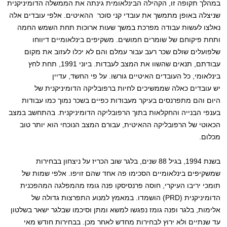
במהלך תקופה זו, הקהילה הבינלאומית גינתה את הממשלה הדומיניקנית
שניצלה באופן מתמשך את עובדי קני סוכר ההאיטים. אלפי עובדים אלה
נאלצו לעשות עבודה מפרכת במשך שעות ארוכות תחת השמש החמה
ותחת פיקוחם של שומרים חמושים. משקיפים בינלאומיים דיווחו
שלפועלים שולם שכר רעב עבור עמלם והם לא יכלו לעזוב את מקום
עבודתם, תנאים שהשוו את המצב לעבדות. ביוני 1991, תחת לחץ
בינלאומי, כל העובדים האיטיים גורשו. על פי החשד, עדיין
יש עובדים כאלה שממשיכים לחיות ברפובליקה הדומיניקנית של
היום והם מתפרנסים בעיקר מעבודות כפיים בשכר נמוך כמו עבודות
בענפי הבנייה והחקלאות בתוך הרפובליקה הדומיניקנית. בהתחשב במצב
הכאוטי של הרפובליקה ההאיטית, עבורם המצב הנוכחי הוא יותר טוב
מכלום.
בשנת 1994, בגיל 88 שנים, בלגר שוב הכריז על ניצחון בבחירות
שמשקיפים בינלאומיים הסכימו פה אחד שהם זויפו. אלפי שמות של
תומכי יריבו העיקרי, חוסה פרנסיסקו פנה גומז מהמפלגה המהפכנית
הדומיניקנית (PRD) הושמדו. במאמץ למנוע התפרצות גדולה של
אלימות, בלגר ופנה גומז נפגשו למשא ומתן וסיכמו שבלגר ישאר בשלטון
עד שנתיים ולא ירוץ לבחירות מחדש לאחר מכן. בבחירות חודש מאי