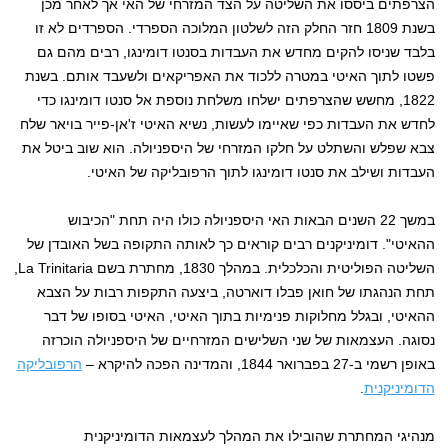
הצרפתים ביססו את השליטה על ​​הצד המזרחי של האי אך לאחר מכן
בשנת 1809 חזר החלק הזה לשלטון המלוכה הספרדי. הספרדים לא זו
בלבד שניסו להקים מחדש את העבדות בסנטו דומינגו, רבים מהם גם
פשטו לתוך האיטי במטרה ללכוד את האפריקאים ולשעבד אותם. בשנת
1822, מחשש שהצרפתים ישלחו משלחת נוספת אל סנטו דומינגו כדי
לחדש את העבדות כפי שאיימו לעשות, נשיא האיטי ז'אן-פייר בויאר שלח
צבא שפלש והשתלט על חלקו המזרחי של היספניולה. הוא שוב ביטל את
העבדות ושילב את סנטו דומינגו לתוך הרפובליקה של האיטי.
במשך 22 השנים הבאות האי היספניולה כולו היה תחת "הכיבוש
ההאיטי". דומיניקנים רבים קוראים כך לאותה התקופה בשל האובדן של
השליטה הפוליטית והכלכלית. במהלך 1830, מחתרת בשם La Trinitaria,
תחת הנהגתו של חואן פבלו דוארטה, ביצעה התקפות רבות על הצבא
ההאיטי, ובגלל מחלוקות פנימיות בתוך האיטי, האיטי בסופו של דבר
נסוגה. העצמאות של שני השלישים המזרחיים של היספניולה הוכרזה
באופן רשמי ב-27 בפברואר 1844, והמדינה הפכה להיקרא –
הרפובליקה
הדומיניקנית
.
מנהיגי המחתרת שהובילו את המהלך לעצמאות הדומיניקנית