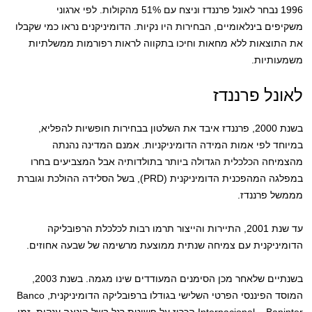
1996 נבחר לאונל פרננדז וניצח עם 51% מהקולות. לפי ארגוני
משקיפים בינלאומיים, הבחירות היו נקיות. הדומיניקנים נראו כמי שקבלו
את התוצאות ללא מחאות וחיכו בתקווה לראות רפורמות ממשלתיות
משמעותיות.
לאונל פרננדז
בשנת 2000, פרננדז איבד את השלטון בבחירות חופשיות להפליא,
במיוחד לפי אמות המידה הדומיניקניות. אמנם המדינה נהנתה
מהצמיחה הכלכלית הגדולה ביותר בתולדותיה אבל המצביעים בחרו
במפלגה המהפכנית הדומיניקנית (PRD), בשל הסלידה ההולכת וגוברת
מממשל פרננדז.
עד שנת 2001, התיירות והייצור תרמו רבות לכלכלת הרפובליקה
הדומיניקנית עם צמיחה שנתית ממוצעת מרשימה של שבעה אחוזים.
בשנתיים שלאחר מכן הסימנים המעודדים שינו מגמה. בשנת 2003,
המוסד הפיננסי הפרטי השלישי בגודלו ברפובליקה הדומיניקנית, Banco