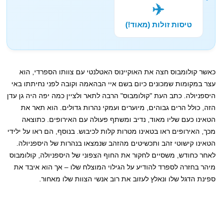
✈️
טיסות זולות (מאוד!)
כאשר קולומבוס חצה את האוקיינוס ​​האטלנטי עם צוותו הספרדי, הוא
עצר במקומות שמכונים כיום בשם איי הבהאמה וקובה לפני נחיתתו באי
היספניולה. כתב העת "קולומבוס" הרבה לתאר ולציין כמה יפה היה גן עדן
הזה, כולל הרים גבוהים, מיוערים ועמקי נהרות גדולים. הוא תאר את
הטאינו כעם שליו מאוד, נדיב ומשתף פעולה עם האירופים. כתוצאה
מכך, האירופים ראו בטאינו מטרות קלות לכיבוש. בנוסף, הם ראו על ילידי
הטאינו קישוטי זהב ותכשיטים מהזהב שנמצאו בנהרות של היספניולה.
לאחר כחודש, משסיים לחקור את החוף הצפוני של היספניולה, קולומבוס
מיהר בחזרה לספרד להודיע על ​​הגילוי המוצלח שלו – אך הוא איבד את
ספינת הדגל שלו ונאלץ לעזוב את רוב אנשי הצוות שלו מאחור.