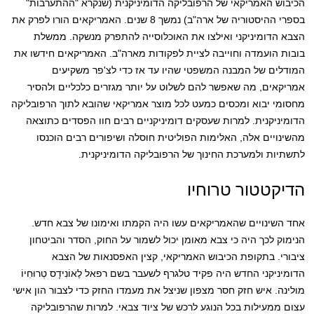
הכיבוש האמריקאי של הרפובליקה הדומיניקנית (שנקרא "ההתערבות"
בספרי ההיסטוריה של ארה"ב) נמשך 8 שנים. האמריקאים הורו לפרק את
הצבא הדומיניקני ואילצו את האוכלוסייה להתפרק מנשקה. ממשלת
בובות הועמדה וחוייבה לציית לפקודות מארה"ב. האמריקאים חידשו את
המודלים של המבנה המשפטי שהיו עד אז כדי לצ'פר משקיעים
אמריקאים, מה שאפשר להם לשלוט על יותר מגזרים כלכליים ולהסיר
מחסומי יבוא ומכסים כמעט לכל מוצר אמריקאי שהובא לתוך הרפובליקה
הדומיניקנית. למרות שעסקים דומיניקניים רבים חוו הפסדים כתוצאה
מהשינויים אלה, האלימות הפוליטית חוסלה ושיפורים רבים הוכנסו
לתשתיות ולמערכת החינוך של הרפובליקה הדומיניקנית.
הדיקטטור טרוחיו
אחד השינויים שהאמריקאים עשו היה הקמתו ואימונו של צבא חדש.
הנימוק לכך היה כי צבא מאומן יכול לשמור על החוק, הסדר והביטחון
ציבורי. בתקופת הכיבוש האמריקאי, קצין האפסנאות של הצבא
הדומיניקני החדש היה פקיד טלגרף לשעבר בשם רפאל לֶאוֹנִידָס טְרוּחִיוֹ
מולינה. איש חזק חסר מצפון שניצל את מעמדו החזק כדי לצבור הון אישי
עצום ממעילות בכל הנוגע לרכש של ציוד צבאי. למרות שהרפובליקה