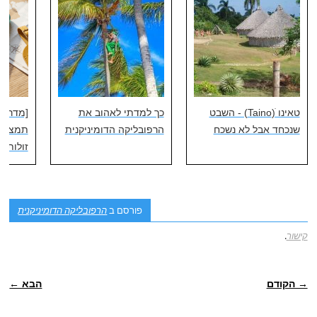
טאינו ׁ(Taino) - השבט
כך למדתי לאהוב את
[מדריך
שנכחד אבל לא נשכח
הרפובליקה הדומיניקנית
תמצאו 
זולות בא
פורסם ב
הרפובליקה הדומיניקנית
קישור
.
ניווט פוסטיאלי
→ הקודם
הבא ←